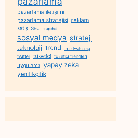
pazarlama
pazarlama iletişimi
reklam
pazarlama stratejisi
satış
SEO
snapchat
sosyal medya
strateji
trend
teknoloji
trendwatching
tüketici
twitter
tüketici trendleri
yapay zeka
uygulama
yenilikçilik