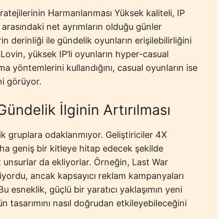
tejilerinin Harmanlanması Yüksek kaliteli, IP
r arasındaki net ayrımların olduğu günler
n derinliği ile gündelik oyunların erişilebilirliğini
pLovin, yüksek IP’li oyunların hyper-casual
 yöntemlerini kullandığını, casual oyunların ise
ni görüyor.
Gündelik İlginin Artırılması
ik gruplara odaklanmıyor. Geliştiriciler 4X
aha geniş bir kitleye hitap edecek şekilde
 unsurlar da ekliyorlar. Örneğin, Last War
ediyordu, ancak kapsayıcı reklam kampanyaları
Bu esneklik, güçlü bir yaratıcı yaklaşımın yeni
ün tasarımını nasıl doğrudan etkileyebileceğini