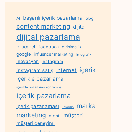
başarılı içerik pazarlama
AI
blog
content marketing
dijital
dijital pazarlama
e-ticaret
facebook
girişimcilik
google
influencer marketing
infografik
inovasyon
instagram
içerik
internet
instagram satış
içerikle pazarlama
içerikle pazarlama konferansı
içerik pazarlama
marka
içerik pazarlaması
linkedin
marketing
müşteri
mobil
müşteri deneyimi