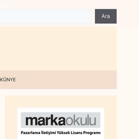
Ara
Ara
 KÜNYE