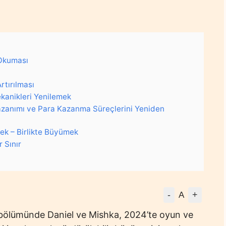
Okuması
Artırılması
ekanikleri Yenilemek
zanımı ve Para Kazanma Süreçlerini Yeniden
k – Birlikte Büyümek
 Sınır
?
-
+
A
bölümünde Daniel ve
Mishka
, 2024’te oyun ve