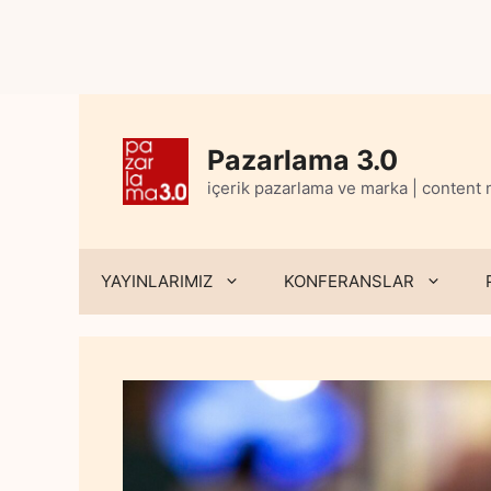
Skip
to
content
Pazarlama 3.0
içerik pazarlama ve marka | content
YAYINLARIMIZ
KONFERANSLAR