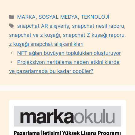
Categories
MARKA
,
SOSYAL MEDYA
,
TEKNOLOJİ
Tags
snapchat AR alışveriş
,
snapchat nesil raporu
,
snapchat ve z kuşağı
,
snapchat Z kuşağı raporu
,
z kuşağı snapchat alışkanlıkları
NFT ağları büyüyen toplulukları oluşturuyor
Projeksiyon haritalama neden etkinliklerde
ve pazarlamada bu kadar popüler?