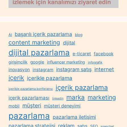
başarılı içerik pazarlama
AI
blog
content marketing
dijital
dijital pazarlama
e-ticaret
facebook
google
girişimcilik
influencer marketing
infografik
internet
instagram satış
inovasyon
instagram
içerik
içerikle pazarlama
içerik pazarlama
içerikle pazarlama konferansı
marka
marketing
içerik pazarlaması
linkedin
müşteri
müşteri deneyimi
mobil
pazarlama
pazarlama iletişimi
reklam
pazarlama stratejisi
satış
SEO
snapchat