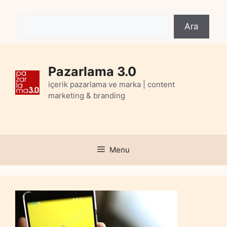
Skip
Ara
to
Ara
content
Pazarlama 3.0
içerik pazarlama ve marka | content
marketing & branding
Menu