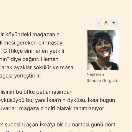
-
+
A
a bir köyündeki mağazanın
edilmesi gereken bir masayı
 Gittikçe sinirlenen yetkili
anın” diye bağırır. Hemen
ılarak ayaklar sökülür ve masa
Nesteren
aja yerleştirilir.
Şencan Görgülü
ilisinin bu öfke patlamasından
öyküsüydü bu, yani İkea’nın öyküsü. İkea bugün
arları mağaza zinciri olarak tanımlanıyor.
lk şubesini açan İkea’yı bir cumartesi günü dört