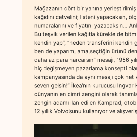
Mağazanın dört bir yanına yerleştirilmiş
kağıdını cetvelini; listeni yapacaksın, öl
numaralarını ve fiyatını yazacaksın… Anla
Bu teşvik verilen kağıtla kürekle de bi
kendin yap”, “neden transferini kendin ger
ben de yaparım, ama,seçtiğin ürünü dem
daha az para harcarsın” mesajı, 1956 yıl
hiç değişmeyen pazarlama konsepti ola
kampanyasında da aynı mesajı çok net ve
seven gelsin!” İkea’nın kurucusu Ingva
dünyanın en cimri zengini olarak tanıml
zengin adamı ilan edilen Kamprad, otobü
12 yıllık Volvo’sunu kullanıyor ve alışveri