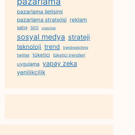
pazarlama
pazarlama iletişimi
reklam
pazarlama stratejisi
satış
SEO
snapchat
sosyal medya
strateji
trend
teknoloji
trendwatching
tüketici
twitter
tüketici trendleri
yapay zeka
uygulama
yenilikçilik