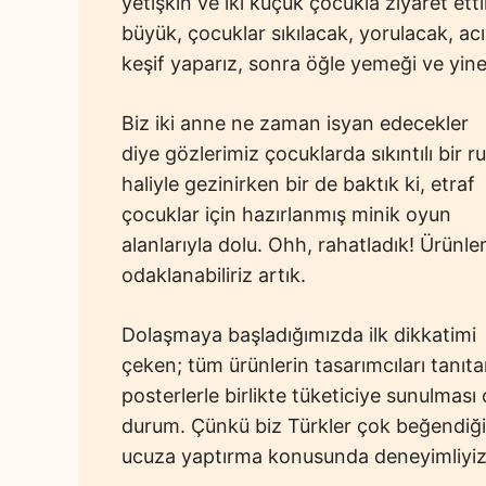
yetişkin ve iki küçük çocukla ziyaret ett
büyük, çocuklar sıkılacak, yorulacak, a
keşif yaparız, sonra öğle yemeği ve yi
Biz iki anne ne zaman isyan edecekler
diye gözlerimiz çocuklarda sıkıntılı bir r
haliyle gezinirken bir de baktık ki, etraf
çocuklar için hazırlanmış minik oyun
alanlarıyla dolu. Ohh, rahatladık! Ürünle
odaklanabiliriz artık.
Dolaşmaya başladığımızda ilk dikkatimi
çeken; tüm ürünlerin tasarımcıları tanıt
posterlerle birlikte tüketiciye sunulması
durum. Çünkü biz Türkler çok beğendiğimi
ucuza yaptırma konusunda deneyimliyizdi