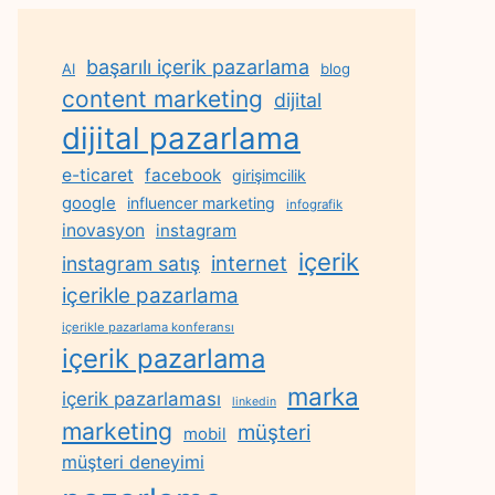
başarılı içerik pazarlama
AI
blog
content marketing
dijital
dijital pazarlama
e-ticaret
facebook
girişimcilik
google
influencer marketing
infografik
inovasyon
instagram
içerik
internet
instagram satış
içerikle pazarlama
içerikle pazarlama konferansı
içerik pazarlama
marka
içerik pazarlaması
linkedin
marketing
müşteri
mobil
müşteri deneyimi