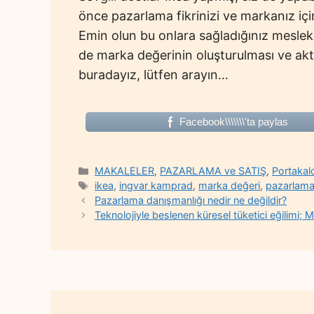
önce pazarlama fikrinizi ve markanız için
Emin olun bu onlara sağladığınız meslek
de marka değerinin oluşturulması ve aktarı
buradayız, lütfen arayın…
Facebook\\\\\\\'ta paylas
Categories
MAKALELER
,
PAZARLAMA ve SATIŞ
,
Portakalo
Tags
ikea
,
ingvar kamprad
,
marka değeri
,
pazarlama 
Pazarlama danışmanlığı nedir ne değildir?
Teknolojiyle beslenen küresel tüketici eğilimi; Mi