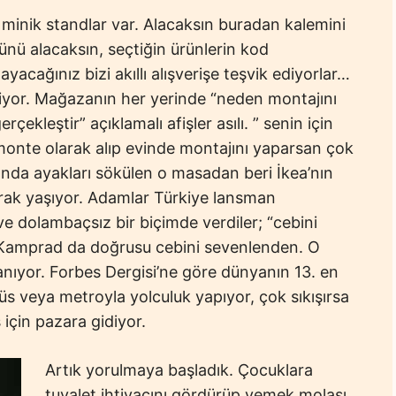
 minik standlar var. Alacaksın buradan kalemini
çünü alacaksın, seçtiğin ürünlerin kod
yacağınız bizi akıllı alışverişe teşvik ediyorlar…
tmiyor. Mağazanın her yerinde “neden montajını
çekleştir” açıklamalı afişler asılı. ” senin için
onte olarak alıp evinde montajını yaparsan çok
ında ayakları sökülen o masadan beri İkea’nın
rak yaşıyor. Adamlar Türkiye lansman
 dolambaçsız bir biçimde verdiler; “cebini
r Kamprad da doğrusu cebini sevenlenden. O
anıyor. Forbes Dergisi’ne göre dünyanın 13. en
s veya metroyla yolculuk yapıyor, çok sıkışırsa
ş için pazara gidiyor.
Artık yorulmaya başladık. Çocuklara
tuvalet ihtiyacını gördürüp yemek molası