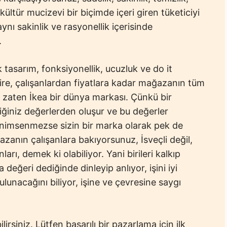
kültür mucizevi bir biçimde içeri giren tüketiciyi
aynı sakinlik ve rasyonellik içerisinde
.
k tasarım, fonksiyonellik, ucuzluk ve do it
hire, çalışanlardan fiyatlara kadar mağazanın tüm
n zaten İkea bir dünya markası. Çünkü bir
iğiniz değerlerden oluşur ve bu değerler
enimsenmezse sizin bir marka olarak pek de
zanın çalışanlara bakıyorsunuz, İsveçli değil,
arı, demek ki olabiliyor. Yani birileri kalkıp
eğeri dediğinde dinleyip anlıyor, işini iyi
unacağını biliyor, işine ve çevresine saygı
irsiniz. Lütfen başarılı bir pazarlama için ilk