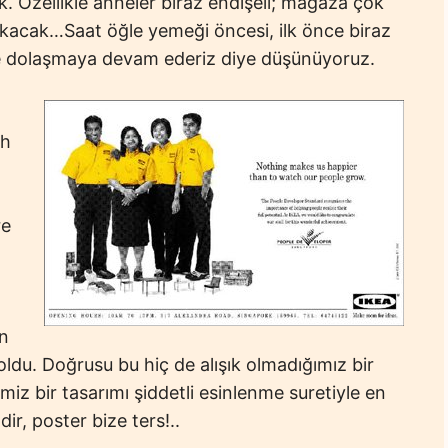
ik. Özellikle anneler biraz endişeli; mağaza çok
cıkacak…Saat öğle yemeği öncesi, ilk önce biraz
ne dolaşmaya devam ederiz diye düşünüyoruz.
uh
re
an
 oldu. Doğrusu bu hiç de alışık olmadığımız bir
z bir tasarımı şiddetli esinlenme suretiyle en
r, poster bize ters!..