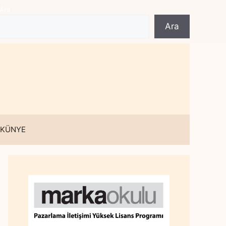
Ara
Ara
 KÜNYE