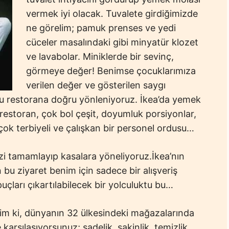
vermek iyi olacak. Tuvalete girdiğimizde
ne görelim; pamuk prenses ve yedi
cüceler masalındaki gibi minyatür klozet
ve lavabolar. Miniklerde bir sevinç,
görmeye değer! Benimse çocuklarımıza
verilen değer ve gösterilen saygı
lu restorana doğru yönleniyoruz. İkea’da yemek
 restoran, çok bol çeşit, doyumluk porsiyonlar,
, çok terbiyeli ve çalışkan bir personel ordusu…
zi tamamlayıp kasalara yöneliyoruz.İkea’nın
 bu ziyaret benim için sadece bir alışveriş
uçları çıkartılabilecek bir yolculuktu bu…
nim ki, dünyanın 32 ülkesindeki mağazalarında
karşılaşıyorsunuz; sadelik, sakinlik, temizlik,