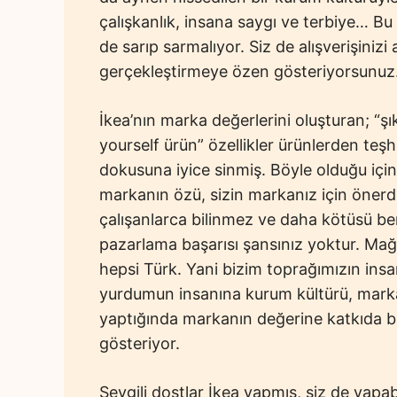
çalışkanlık, insana saygı ve terbiye… Bu 
de sarıp sarmalıyor. Siz de alışverişinizi 
gerçekleştirmeye özen gösteriyorsunuz
İkea’nın marka değerlerini oluşturan; “şı
yourself ürün” özellikler ürünlerden teş
dokusuna iyice sinmiş. Böyle olduğu içi
markanın özü, sizin markanız için önerd
çalışanlarca bilinmez ve daha kötüsü b
pazarlama başarısı şansınız yoktur. Mağa
hepsi Türk. Yani bizim toprağımızın insanl
yurdumun insanına kurum kültürü, marka d
yaptığında markanın değerine katkıda bul
gösteriyor.
Sevgili dostlar İkea yapmış, siz de yapabil