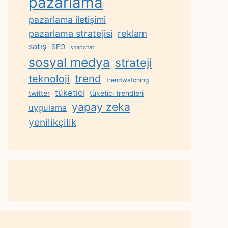
pazarlama
pazarlama iletişimi
reklam
pazarlama stratejisi
satış
SEO
snapchat
sosyal medya
strateji
trend
teknoloji
trendwatching
tüketici
twitter
tüketici trendleri
yapay zeka
uygulama
yenilikçilik