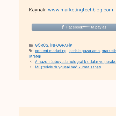
Kaynak:
www.marketingtechblog.com
Facebook\\\\\\\'ta paylas
Categories
GÖRÜŞ
,
İNFOGRAFİK
Tags
content marketing
,
içerikle pazarlama
,
marketi
strateji
Amazon üçboyutlu holografik odalar ve peraken
Müşteriyle duygusal bağ kurma sanatı