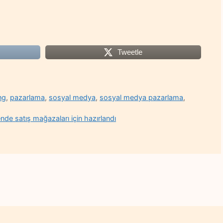
Tweetle
ng
,
pazarlama
,
sosyal medya
,
sosyal medya pazarlama
,
de satış mağazaları için hazırlandı