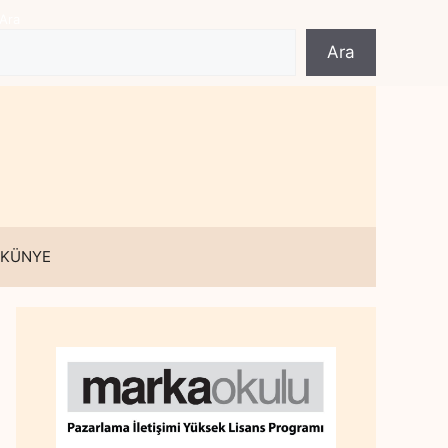
Ara
Ara
 KÜNYE