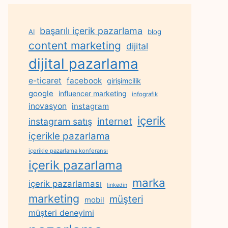
başarılı içerik pazarlama
AI
blog
content marketing
dijital
dijital pazarlama
e-ticaret
facebook
girişimcilik
google
influencer marketing
infografik
inovasyon
instagram
içerik
internet
instagram satış
içerikle pazarlama
içerikle pazarlama konferansı
içerik pazarlama
marka
içerik pazarlaması
linkedin
marketing
müşteri
mobil
müşteri deneyimi