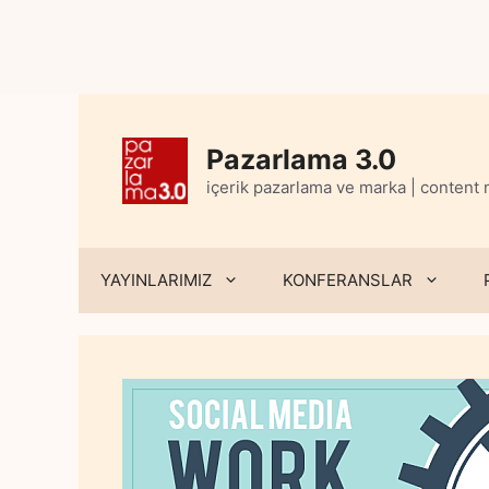
Skip
to
content
Pazarlama 3.0
içerik pazarlama ve marka | content
YAYINLARIMIZ
KONFERANSLAR