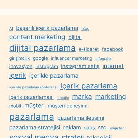
başarılı içerik pazarlama
AI
blog
content marketing
dijital
dijital pazarlama
e-ticaret
facebook
google
girişimcilik
influencer marketing
infografik
internet
instagram satış
inovasyon
instagram
içerik
içerikle pazarlama
içerik pazarlama
içerikle pazarlama konferansı
marka
marketing
içerik pazarlaması
linkedin
müşteri
müşteri deneyimi
mobil
pazarlama
pazarlama iletişimi
reklam
pazarlama stratejisi
satış
SEO
snapchat
sosyal medya
strateji
teknoloji