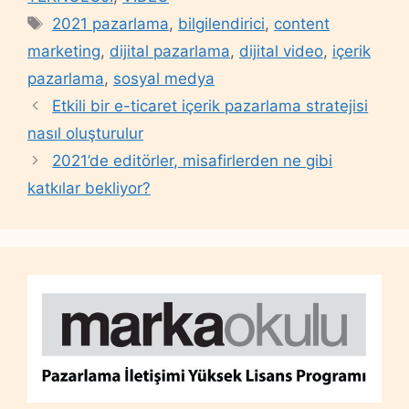
Tags
2021 pazarlama
,
bilgilendirici
,
content
marketing
,
dijital pazarlama
,
dijital video
,
içerik
pazarlama
,
sosyal medya
Etkili bir e-ticaret içerik pazarlama stratejisi
nasıl oluşturulur
2021’de editörler, misafirlerden ne gibi
katkılar bekliyor?