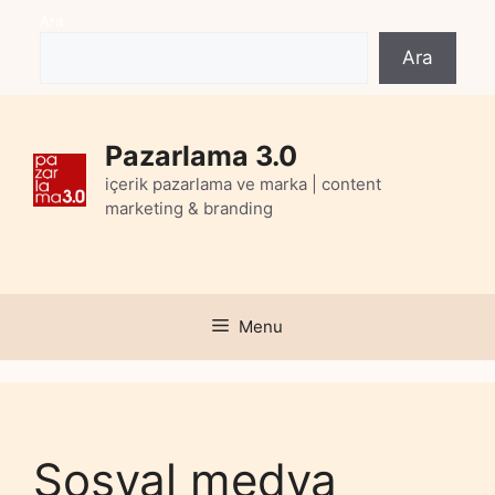
Skip
Ara
to
Ara
content
Pazarlama 3.0
içerik pazarlama ve marka | content
marketing & branding
Menu
Sosyal medya