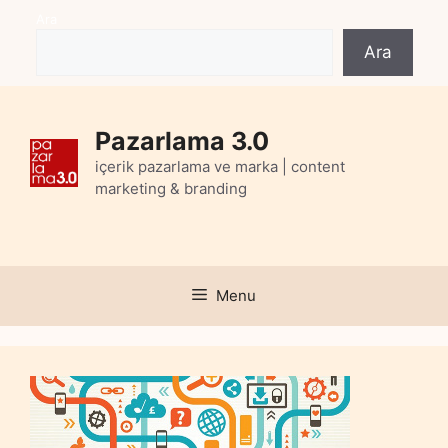
Skip
Ara
to
Ara
content
Pazarlama 3.0
içerik pazarlama ve marka | content
marketing & branding
Menu