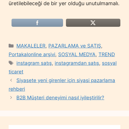
üretilebileceği de bir yer olduğu unutulmamalı.
Categories
MAKALELER
,
PAZARLAMA ve SATIŞ
,
Portakalonline arşivi
,
SOSYAL MEDYA
,
TREND
Tags
instagram satış
,
instagramdan satış
,
sosyal
ticaret
Siyasete yeni girenler için siyasi pazarlama
rehberi
B2B Müşteri deneyimi nasıl iyileştirilir?