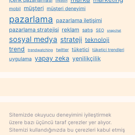
linkedin
müşteri
müşteri deneyimi
mobil
pazarlama
pazarlama iletişimi
reklam
pazarlama stratejisi
satış
SEO
snapchat
sosyal medya
strateji
teknoloji
trend
tüketici
twitter
tüketici trendleri
trendwatching
yapay zeka
yenilikçilik
uygulama
Sitemizde okuyucu deneyimini iyileştirmek
üzere bazı üçüncü taraf çerezler yer alıyor.
Sitemizi kullandığınızda bu çerezleri kabul etmiş