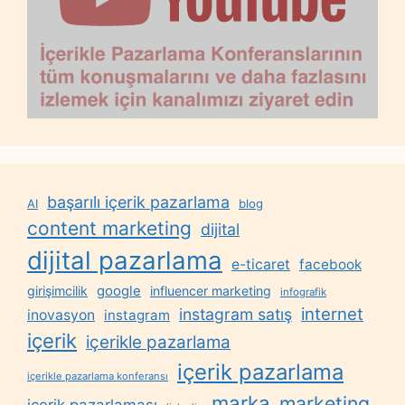
başarılı içerik pazarlama
AI
blog
content marketing
dijital
dijital pazarlama
e-ticaret
facebook
google
girişimcilik
influencer marketing
infografik
internet
instagram satış
inovasyon
instagram
içerik
içerikle pazarlama
içerik pazarlama
içerikle pazarlama konferansı
marka
marketing
içerik pazarlaması