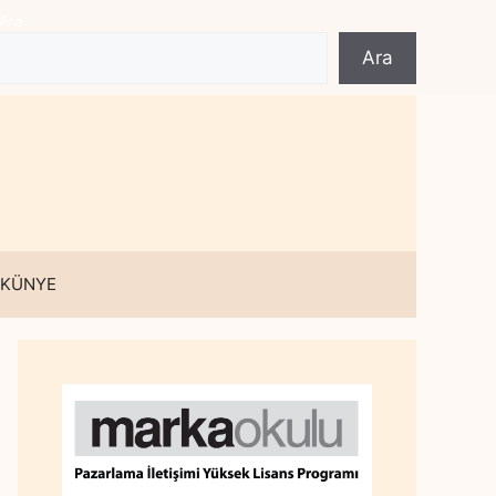
Ara
Ara
 KÜNYE