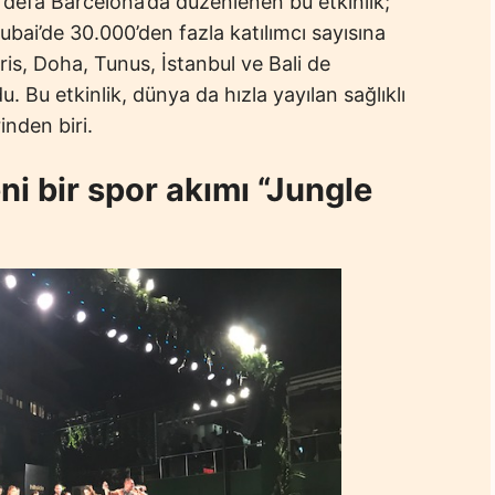
k defa Barcelona’da düzenlenen bu etkinlik;
bai’de 30.000’den fazla katılımcı sayısına
ris, Doha, Tunus, İstanbul ve Bali de
du. Bu etkinlik, dünya da hızla yayılan sağlıklı
nden biri.
eni bir spor akımı “Jungle