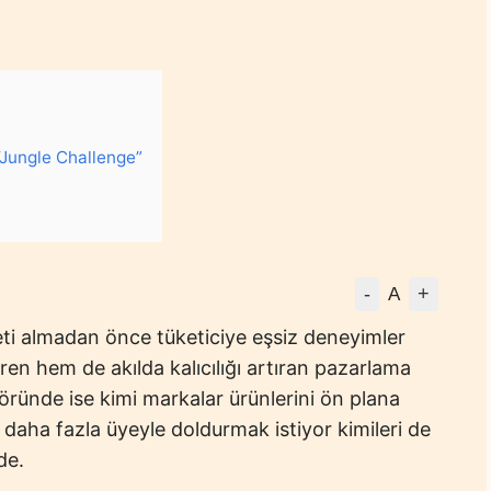
 “Jungle Challenge”
-
+
A
i almadan önce tüketiciye eşsiz deneyimler
n hem de akılda kalıcılığı artıran pazarlama
öründe ise kimi markalar ürünlerini ön plana
nı daha fazla üyeyle doldurmak istiyor kimileri de
de.