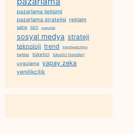
pazarlama
pazarlama iletişimi
reklam
pazarlama stratejisi
satış
SEO
snapchat
sosyal medya
strateji
trend
teknoloji
trendwatching
tüketici
twitter
tüketici trendleri
yapay zeka
uygulama
yenilikçilik