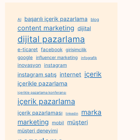
başarılı içerik pazarlama
AI
blog
content marketing
dijital
dijital pazarlama
e-ticaret
facebook
girişimcilik
google
influencer marketing
infografik
inovasyon
instagram
içerik
internet
instagram satış
içerikle pazarlama
içerikle pazarlama konferansı
içerik pazarlama
marka
içerik pazarlaması
linkedin
marketing
müşteri
mobil
müşteri deneyimi