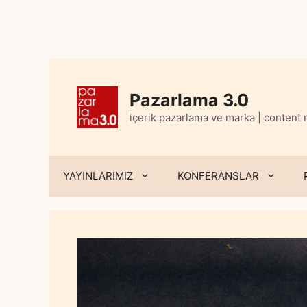
Skip
to
content
Pazarlama 3.0
içerik pazarlama ve marka | content
YAYINLARIMIZ
KONFERANSLAR