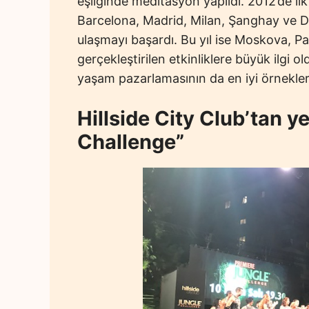
eşliğinde meditasyon yapıldı. 2012’de il
Barcelona, Madrid, Milan, Şanghay ve Du
ulaşmayı başardı. Bu yıl ise Moskova, Pa
gerçekleştirilen etkinliklere büyük ilgi ol
yaşam pazarlamasının da en iyi örnekleri
Hillside City Club’tan y
Challenge”