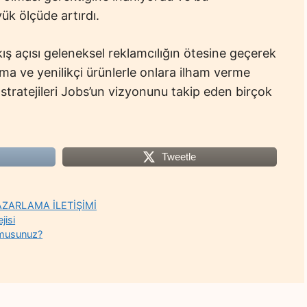
ük ölçüde artırdı.
ş açısı geleneksel reklamcılığın ötesine geçerek
rma ve yenilikçi ürünlerle onlara ilham verme
stratejileri Jobs’un vizyonunu takip eden birçok
Tweetle
AZARLAMA İLETİŞİMİ
jisi
r musunuz?