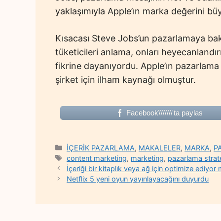
yaklaşımıyla Apple’ın marka değerini büy
Kısacası Steve Jobs’un pazarlamaya bakı
tüketicileri anlama, onları heyecanlandı
fikrine dayanıyordu. Apple’ın pazarlama 
şirket için ilham kaynağı olmuştur.
Facebook\\\\\\\'ta paylas
Categories
İÇERİK PAZARLAMA
,
MAKALELER
,
MARKA
,
P
Tags
content marketing
,
marketing
,
pazarlama strate
İçeriği bir kitaplık veya ağ için optimize ediyo
Netflix 5 yeni oyun yayınlayacağını duyurdu