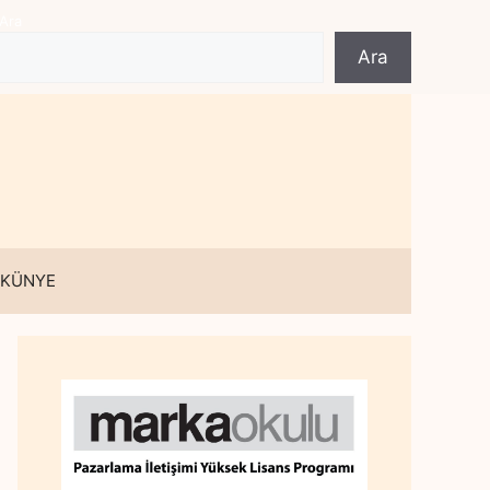
Ara
Ara
 KÜNYE