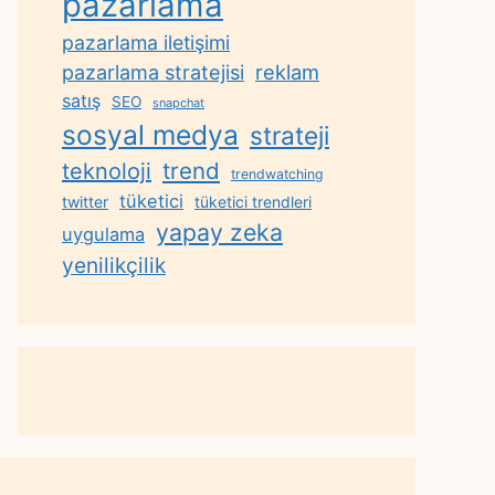
pazarlama
pazarlama iletişimi
reklam
pazarlama stratejisi
satış
SEO
snapchat
sosyal medya
strateji
trend
teknoloji
trendwatching
tüketici
twitter
tüketici trendleri
yapay zeka
uygulama
yenilikçilik