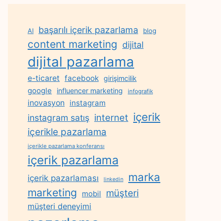
başarılı içerik pazarlama
AI
blog
content marketing
dijital
dijital pazarlama
e-ticaret
facebook
girişimcilik
google
influencer marketing
infografik
inovasyon
instagram
içerik
internet
instagram satış
içerikle pazarlama
içerikle pazarlama konferansı
içerik pazarlama
marka
içerik pazarlaması
linkedin
marketing
müşteri
mobil
müşteri deneyimi