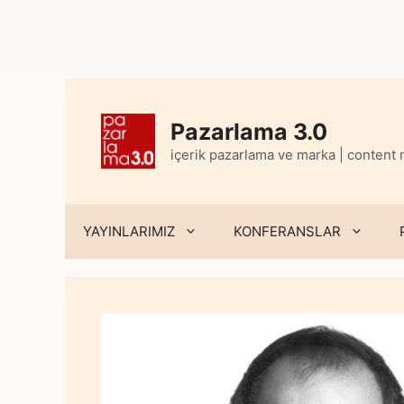
Skip
to
content
Pazarlama 3.0
içerik pazarlama ve marka | content
YAYINLARIMIZ
KONFERANSLAR