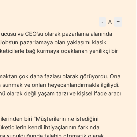
-
+
A
kurucusu ve CEO’su olarak pazarlama alanında
. Jobs’un pazarlamaya olan yaklaşımı klasik
üketicilerle bağ kurmaya odaklanan yenilikçi bir
maktan çok daha fazlası olarak görüyordu. Ona
 sunmak ve onları heyecanlandırmakla ilgiliydi.
nü olarak değil yaşam tarzı ve kişisel ifade aracı
erinden biri “Müşterilerin ne istediğini
üketicilerin kendi ihtiyaçlarının farkında
lara sunulduğunda talebin otomatik olarak