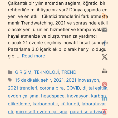
Çalkantılı bir yılın ardından sağlam, öğretici bir
rehberliğe mi ihtiyacınız var? Dünya çapında en
yeni ve en etkili tüketici trendlerini fark etmekte
mahir Trendwatching, 2021 ve sonrasında etkili
olacak yeni ürünler, hizmetler ve kampanyalar
hayal etmenize ve oluşturmanıza yardımcı
olacak 21 özenle seçilmiş inovatif fırsat sunuyor.
Pazarlama 3.0 içerik ekibi olarak her yıl olduğu
gibi …
Read more
Categories
GİRİŞİM
,
TEKNOLOJİ
,
TREND
Tags
15 dakikalık şehir
,
2021
,
2021 inovasyon
,
2021 trendleri
,
corona bira
,
COVID
,
dijital eşitlik
,
evden çalışma
,
headspace
,
inovasyon
,
karbon
etiketleme
,
karbonbutik
,
kültür eti
,
laboratuvar
eti
,
microsoft evden çalışma
,
paradise advisor
,