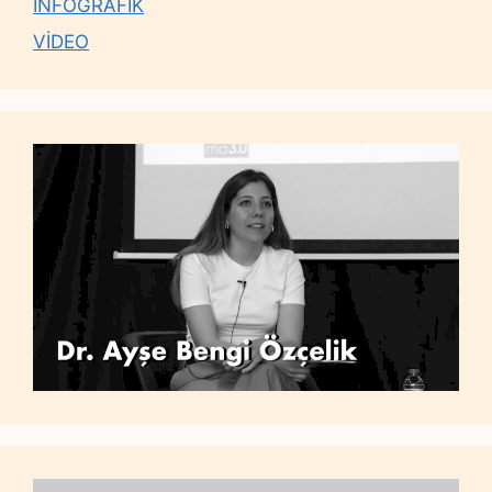
İNFOGRAFİK
VİDEO