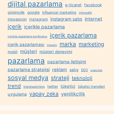
dijital pazarlama
e-ticaret
facebook
google
girişimcilik
influencer marketing
infografik
internet
instagram satış
inovasyon
instagram
içerik
içerikle pazarlama
içerik pazarlama
içerikle pazarlama konferansı
marka
marketing
içerik pazarlaması
linkedin
müşteri
müşteri deneyimi
mobil
pazarlama
pazarlama iletişimi
reklam
pazarlama stratejisi
satış
SEO
snapchat
sosyal medya
strateji
teknoloji
trend
tüketici
twitter
tüketici trendleri
trendwatching
yapay zeka
yenilikçilik
uygulama