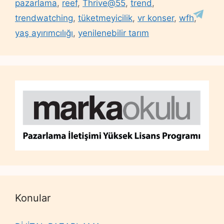
pazarlama
,
reef
,
Thrive@55
,
trend
,
trendwatching
,
tüketmeyicilik
,
vr konser
,
wfh
,
yaş ayırımcılığı
,
yenilenebilir tarım
Konular