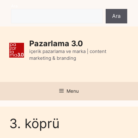
Skip
Ara
to
Ara
content
Pazarlama 3.0
içerik pazarlama ve marka | content
marketing & branding
Menu
3. köprü