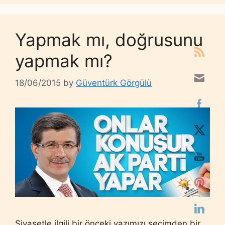
Yapmak mı, doğrusunu
yapmak mı?
18/06/2015
by
Güventürk Görgülü
Siyasetle ilgili bir önceki yazımızı seçimden bir