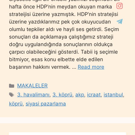
hafta önce HDP’nin meydan okuyan marka
strateijisi üzerine yazmıştık. HDP’nin stratejisi
üzerine yazdıklarımız pek çok okuyucudan
olumlu tepkiler aldı ve hayli ses getirdi. Seçim
sonuçları da açıklamaya çalıştığımız strateji
doğru uygulandığında sonuçlarının oldukça
çarpıcı olabileceğini gösterdi. Tabii iş seçimle
bitmiyor, esas konu elbette elde edilen
başarının hakkını vermek. …
Read more
Categories
MAKALELER
Tags
3. havalimanı
,
3. köprü
,
akp
,
icraat
,
istanbul
,
köprü
,
siyasi pazarlama