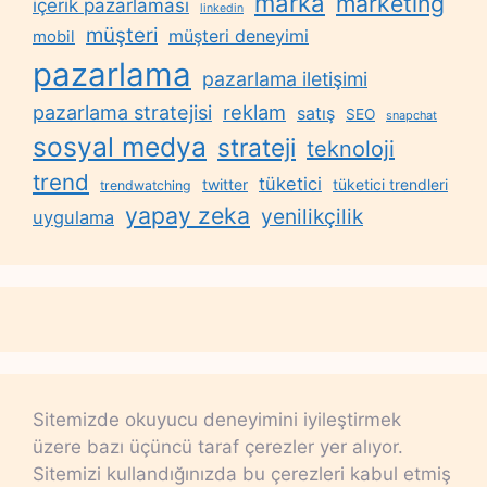
marka
marketing
içerik pazarlaması
linkedin
müşteri
müşteri deneyimi
mobil
pazarlama
pazarlama iletişimi
reklam
pazarlama stratejisi
satış
SEO
snapchat
sosyal medya
strateji
teknoloji
trend
tüketici
twitter
tüketici trendleri
trendwatching
yapay zeka
yenilikçilik
uygulama
Sitemizde okuyucu deneyimini iyileştirmek
üzere bazı üçüncü taraf çerezler yer alıyor.
Sitemizi kullandığınızda bu çerezleri kabul etmiş