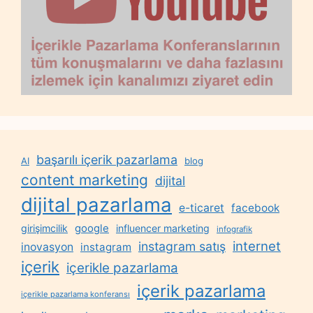
başarılı içerik pazarlama
AI
blog
content marketing
dijital
dijital pazarlama
e-ticaret
facebook
google
girişimcilik
influencer marketing
infografik
internet
instagram satış
inovasyon
instagram
içerik
içerikle pazarlama
içerik pazarlama
içerikle pazarlama konferansı