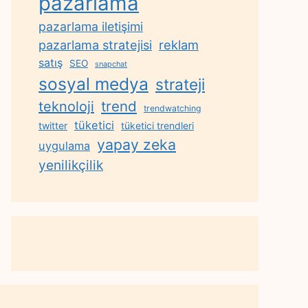
pazarlama
pazarlama iletişimi
reklam
pazarlama stratejisi
satış
SEO
snapchat
sosyal medya
strateji
trend
teknoloji
trendwatching
tüketici
twitter
tüketici trendleri
yapay zeka
uygulama
yenilikçilik