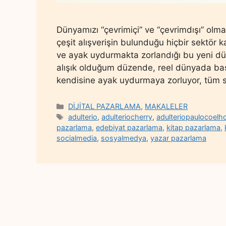
Dünyamızı “çevrimiçi” ve “çevrimdışı” olmak
çeşit alışverişin bulunduğu hiçbir sektör k
ve ayak uydurmakta zorlandığı bu yeni dü
alışık olduğum düzende, reel dünyada baş
kendisine ayak uydurmaya zorluyor, tüm 
Categories
DİJİTAL PAZARLAMA
,
MAKALELER
Tags
adulterio
,
adulteriocherry
,
adulteriopaulocoelh
pazarlama
,
edebiyat pazarlama
,
kitap pazarlama
,
socialmedia
,
sosyalmedya
,
yazar pazarlama