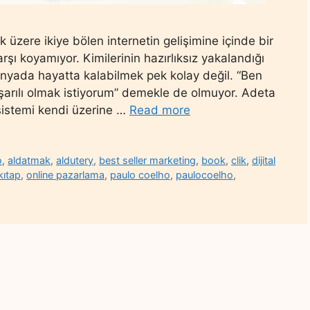
 üzere ikiye bölen internetin gelişimine içinde bir
arşı koyamıyor. Kimilerinin hazırlıksız yakalandığı
nyada hayatta kalabilmek pek kolay değil. “Ben
arılı olmak istiyorum” demekle de olmuyor. Adeta
sistemi kendi üzerine …
Read more
o
,
aldatmak
,
aldutery
,
best seller marketing
,
book
,
clik
,
dijital
kıtap
,
online pazarlama
,
paulo coelho
,
paulocoelho
,