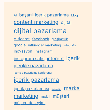
başarılı içerik pazarlama
AI
blog
content marketing
dijital
dijital pazarlama
e-ticaret
facebook
girişimcilik
google
influencer marketing
infografik
inovasyon
instagram
içerik
internet
instagram satış
içerikle pazarlama
içerikle pazarlama konferansı
içerik pazarlama
marka
içerik pazarlaması
linkedin
marketing
müşteri
mobil
müşteri deneyimi