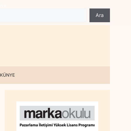
Ara
Ara
 KÜNYE