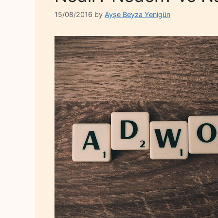
15/08/2016
by
Ayşe Beyza Yenigün