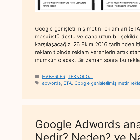
Google genişletilmiş metin reklamları (ETA
masaüstü dostu ve daha uzun bir şekilde
karşılaşacağız. 26 Ekim 2016 tarihinden it
reklam tipinde reklam verenlerin artık sta
mümkün olacak. Bir zaman sonra bu reklam
Categories
HABERLER
,
TEKNOLOJİ
Tags
adwords
,
ETA
,
Google genişletilmiş metin rekl
Google Adwords ana
Nedir? Neden? ve Na