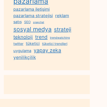
pazarlama
pazarlama iletişimi
reklam
pazarlama stratejisi
satış
SEO
snapchat
sosyal medya
strateji
trend
teknoloji
trendwatching
tüketici
twitter
tüketici trendleri
yapay zeka
uygulama
yenilikçilik