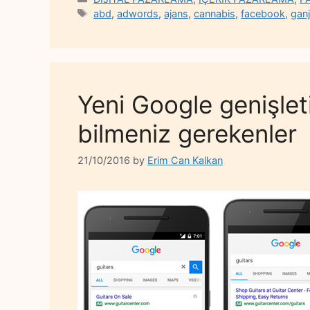
Tags
abd
,
adwords
,
ajans
,
cannabis
,
facebook
,
gan
Yeni Google genişlet
bilmeniz gerekenler
21/10/2016
by
Erim Can Kalkan