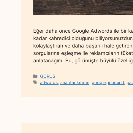
Eğer daha önce Google Adwords ile bir k
kadar kahredici olduğunu biliyorsunuzdur
kolaylaştıran ve daha başarılı hale getiren
sorgularına eşleşme ile reklamcıların tüketi
anlatacağım. Bu, görünüşte büyülü özelli
Categories
GÖRÜŞ
Tags
adwords
,
anahtar kelime
,
google
,
inbound
,
pa