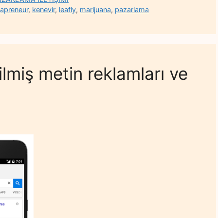
japreneur
,
kenevir
,
leafly
,
marijuana
,
pazarlama
ilmiş metin reklamları ve