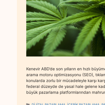
Kenevir ABD’de son yılların en hızlı büyü
arama motoru optimizasyonu (SEO), tıkla
konularda zorlu bir mücadeleyle karşı karşı
federal düzeyde de yasal hale gelene ka
büyük pazarlama platformlarından mahrum 
Categories
DİJİTAL PAZARLAMA
,
İÇERİK PAZARLAMA
,
P