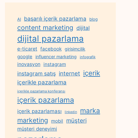
başarılı içerik pazarlama
AI
blog
content marketing
dijital
dijital pazarlama
e-ticaret
facebook
girişimcilik
google
influencer marketing
infografik
inovasyon
instagram
içerik
internet
instagram satış
içerikle pazarlama
içerikle pazarlama konferansı
içerik pazarlama
marka
içerik pazarlaması
linkedin
marketing
müşteri
mobil
müşteri deneyimi