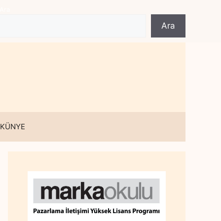
Ara
Ara
 KÜNYE