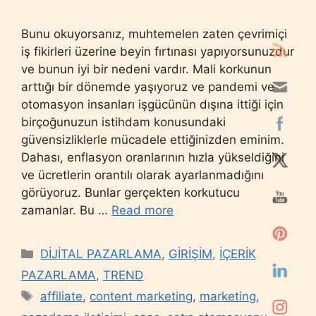
Bunu okuyorsanız, muhtemelen zaten çevrimiçi
iş fikirleri üzerine beyin fırtınası yapıyorsunuzdur
ve bunun iyi bir nedeni vardır. Mali korkunun
arttığı bir dönemde yaşıyoruz ve pandemi ve
otomasyon insanları işgücünün dışına ittiği için
birçoğunuzun istihdam konusundaki
güvensizliklerle mücadele ettiğinizden eminim.
Dahası, enflasyon oranlarının hızla yükseldiğini
ve ücretlerin orantılı olarak ayarlanmadığını
görüyoruz. Bunlar gerçekten korkutucu
zamanlar. Bu …
Read more
Categories
DİJİTAL PAZARLAMA
,
GİRİŞİM
,
İÇERİK
PAZARLAMA
,
TREND
Tags
affiliate
,
content marketing
,
marketing
,