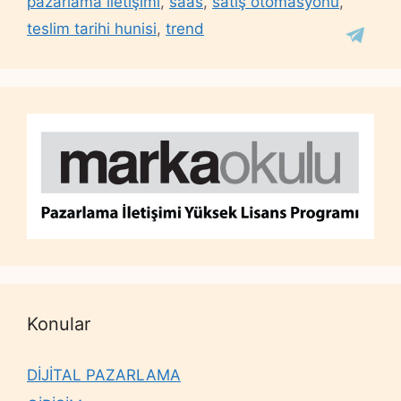
pazarlama iletişimi
,
saas
,
satış otomasyonu
,
teslim tarihi hunisi
,
trend
Konular
DİJİTAL PAZARLAMA