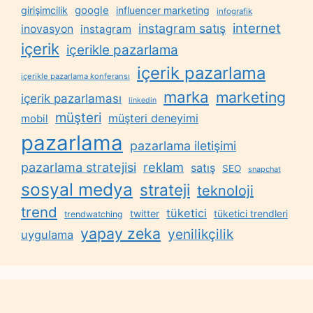
google
girişimcilik
influencer marketing
infografik
internet
instagram satış
inovasyon
instagram
içerik
içerikle pazarlama
içerik pazarlama
içerikle pazarlama konferansı
marka
marketing
içerik pazarlaması
linkedin
müşteri
müşteri deneyimi
mobil
pazarlama
pazarlama iletişimi
reklam
pazarlama stratejisi
satış
SEO
snapchat
sosyal medya
strateji
teknoloji
trend
tüketici
twitter
tüketici trendleri
trendwatching
yapay zeka
yenilikçilik
uygulama