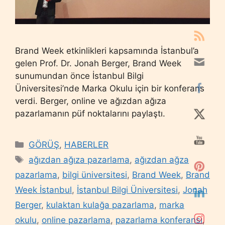
Brand Week etkinlikleri kapsamında İstanbul’a
gelen Prof. Dr. Jonah Berger, Brand Week
sunumundan önce İstanbul Bilgi
Üniversitesi’nde Marka Okulu için bir konferans
verdi. Berger, online ve ağızdan ağıza
pazarlamanın püf noktalarını paylaştı.
Categories
GÖRÜŞ
,
HABERLER
Tags
ağızdan ağıza pazarlama
,
ağızdan ağza
pazarlama
,
bilgi üniversitesi
,
Brand Week
,
Brand
Week İstanbul
,
İstanbul Bilgi Üniversitesi
,
Jonah
Berger
,
kulaktan kulağa pazarlama
,
marka
okulu
,
online pazarlama
,
pazarlama konferansı
,