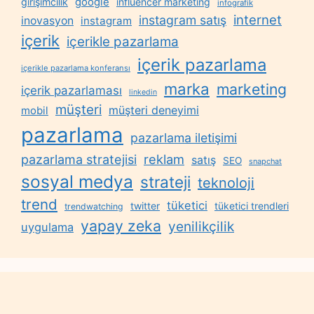
google
girişimcilik
influencer marketing
infografik
internet
instagram satış
inovasyon
instagram
içerik
içerikle pazarlama
içerik pazarlama
içerikle pazarlama konferansı
marka
marketing
içerik pazarlaması
linkedin
müşteri
müşteri deneyimi
mobil
pazarlama
pazarlama iletişimi
reklam
pazarlama stratejisi
satış
SEO
snapchat
sosyal medya
strateji
teknoloji
trend
tüketici
twitter
tüketici trendleri
trendwatching
yapay zeka
yenilikçilik
uygulama