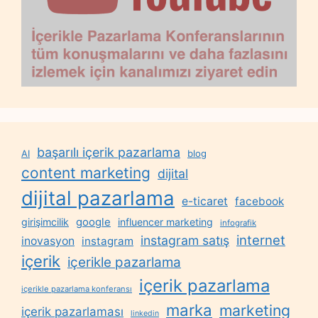
başarılı içerik pazarlama
AI
blog
content marketing
dijital
dijital pazarlama
e-ticaret
facebook
google
girişimcilik
influencer marketing
infografik
internet
instagram satış
inovasyon
instagram
içerik
içerikle pazarlama
içerik pazarlama
içerikle pazarlama konferansı
marka
marketing
içerik pazarlaması
linkedin