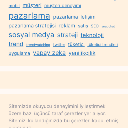
müşteri
müşteri deneyimi
mobil
pazarlama
pazarlama iletişimi
reklam
pazarlama stratejisi
satış
SEO
snapchat
sosyal medya
strateji
teknoloji
trend
tüketici
twitter
tüketici trendleri
trendwatching
yapay zeka
yenilikçilik
uygulama
Sitemizde okuyucu deneyimini iyileştirmek
üzere bazı üçüncü taraf çerezler yer alıyor.
Sitemizi kullandığınızda bu çerezleri kabul etmiş
olursunuz.