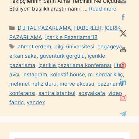
Takipçilerinin Satın Alma Tercihini Ne Ölçüde
Etkiliyor” başlıklı araştırmanın …
Read more
Categories
DİJİTAL PAZARLAMA
,
HABERLER
,
İÇERİK
PAZARLAMA
,
İçerikle Pazarlama'18
Tags
ahmet erdem
,
bilgi üniversitesi
,
engageya
,
erkan saka
,
güventürk görgülü
,
içerikle
pazarlama
,
içerikle pazarlama konferansı
,
ilter
avcı
,
instagram
,
kolektif house
,
m. serdar kılıç
,
mehmet nafiz duru
,
merve akcasu
,
pazarlama
konferansı
,
santralistanbul
,
sosyalkafa
,
video
fabric
,
yandex