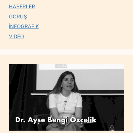
HABERLER
GÖRÜŞ
İNFOGRAFİK
VİDEO