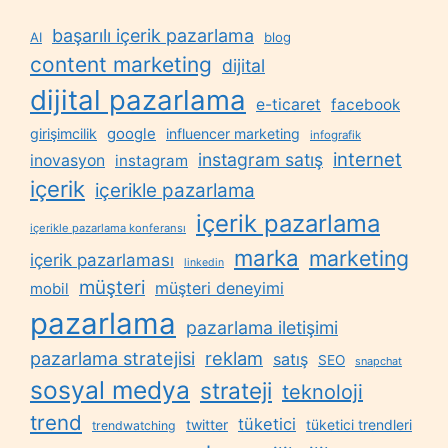
başarılı içerik pazarlama
AI
blog
content marketing
dijital
dijital pazarlama
e-ticaret
facebook
google
girişimcilik
influencer marketing
infografik
internet
instagram satış
inovasyon
instagram
içerik
içerikle pazarlama
içerik pazarlama
içerikle pazarlama konferansı
marka
marketing
içerik pazarlaması
linkedin
müşteri
müşteri deneyimi
mobil
pazarlama
pazarlama iletişimi
reklam
pazarlama stratejisi
satış
SEO
snapchat
sosyal medya
strateji
teknoloji
trend
tüketici
twitter
tüketici trendleri
trendwatching