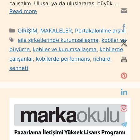
çalışalım. Ulusal ya da uluslararası büyük …
Read more
Categories
GİRİŞİM
,
MAKALELER
,
Portakalonline arşivi
Tags
aile şirketlerinde kurumsallaşma
,
kobiler ve
büyüme
,
kobiler ve kurumsallaşma
,
kobilerde
çalışanlar
,
kobilerde performans
,
richard
sennett