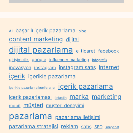
başarılı içerik pazarlama
AI
blog
content marketing
dijital
dijital pazarlama
e-ticaret
facebook
google
girişimcilik
influencer marketing
infografik
internet
instagram satış
inovasyon
instagram
içerik
içerikle pazarlama
içerik pazarlama
içerikle pazarlama konferansı
marka
marketing
içerik pazarlaması
linkedin
müşteri
müşteri deneyimi
mobil
pazarlama
pazarlama iletişimi
reklam
pazarlama stratejisi
satış
SEO
snapchat