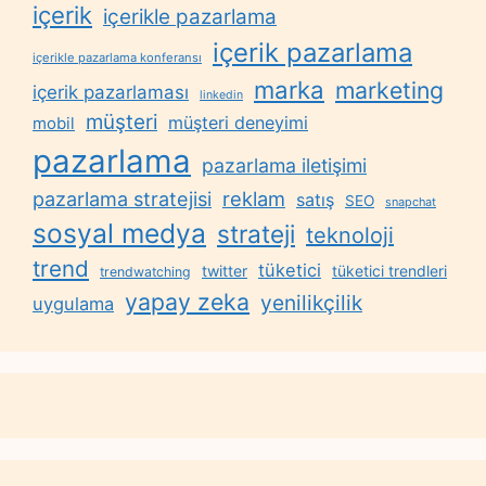
içerik
içerikle pazarlama
içerik pazarlama
içerikle pazarlama konferansı
marka
marketing
içerik pazarlaması
linkedin
müşteri
müşteri deneyimi
mobil
pazarlama
pazarlama iletişimi
reklam
pazarlama stratejisi
satış
SEO
snapchat
sosyal medya
strateji
teknoloji
trend
tüketici
twitter
tüketici trendleri
trendwatching
yapay zeka
yenilikçilik
uygulama