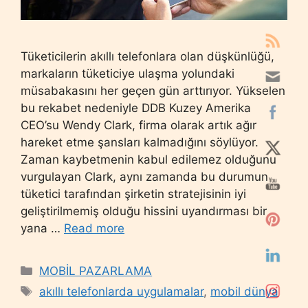
Tüketicilerin akıllı telefonlara olan düşkünlüğü,
markaların tüketiciye ulaşma yolundaki
müsabakasını her geçen gün arttırıyor. Yükselen
bu rekabet nedeniyle DDB Kuzey Amerika
CEO’su Wendy Clark, firma olarak artık ağır
hareket etme şansları kalmadığını söylüyor.
Zaman kaybetmenin kabul edilemez olduğunu
vurgulayan Clark, aynı zamanda bu durumun
tüketici tarafından şirketin stratejisinin iyi
geliştirilmemiş olduğu hissini uyandırması bir
yana …
Read more
Categories
MOBİL PAZARLAMA
Tags
akıllı telefonlarda uygulamalar
,
mobil dünya