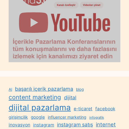
başarılı içerik pazarlama
AI
blog
content marketing
dijital
dijital pazarlama
e-ticaret
facebook
google
girişimcilik
influencer marketing
infografik
internet
instagram satış
inovasyon
instagram