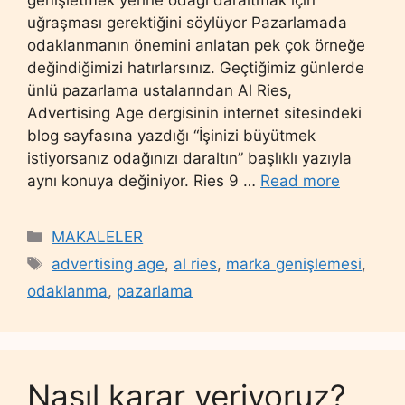
uğraşması gerektiğini söylüyor Pazarlamada
odaklanmanın önemini anlatan pek çok örneğe
değindiğimizi hatırlarsınız. Geçtiğimiz günlerde
ünlü pazarlama ustalarından Al Ries,
Advertising Age dergisinin internet sitesindeki
blog sayfasına yazdığı “İşinizi büyütmek
istiyorsanız odağınızı daraltın” başlıklı yazıyla
aynı konuya değiniyor. Ries 9 …
Read more
Categories
MAKALELER
Tags
advertising age
,
al ries
,
marka genişlemesi
,
odaklanma
,
pazarlama
Nasıl karar veriyoruz?