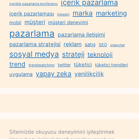
içerik pazarlama
içerikle pazarlama konferansı
marka
marketing
içerik pazarlaması
linkedin
müşteri
müşteri deneyimi
mobil
pazarlama
pazarlama iletişimi
reklam
pazarlama stratejisi
satış
SEO
snapchat
sosyal medya
strateji
teknoloji
trend
tüketici
twitter
tüketici trendleri
trendwatching
yapay zeka
yenilikçilik
uygulama
Sitemizde okuyucu deneyimini iyileştirmek