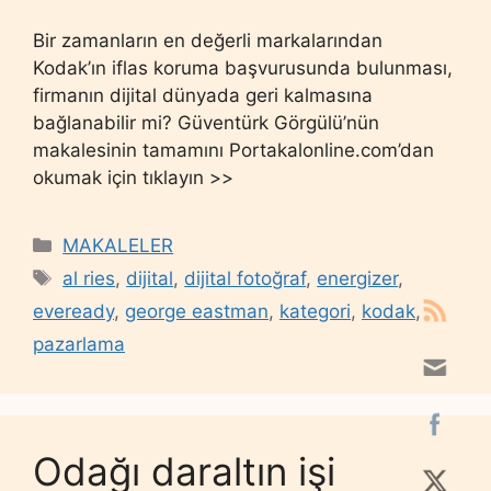
Bir zamanların en değerli markalarından
Kodak’ın iflas koruma başvurusunda bulunması,
firmanın dijital dünyada geri kalmasına
bağlanabilir mi? Güventürk Görgülü’nün
makalesinin tamamını Portakalonline.com’dan
okumak için tıklayın >>
Categories
MAKALELER
Tags
al ries
,
dijital
,
dijital fotoğraf
,
energizer
,
eveready
,
george eastman
,
kategori
,
kodak
,
pazarlama
Odağı daraltın işi