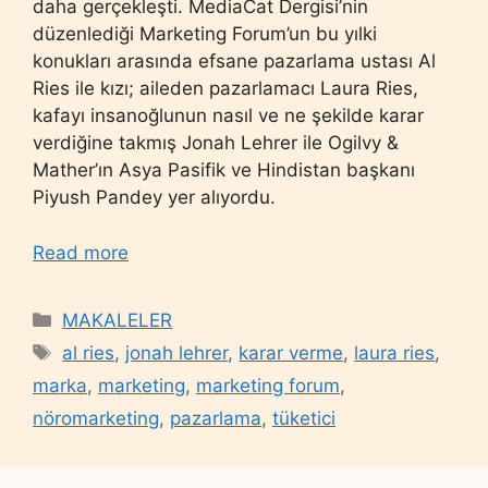
daha gerçekleşti. MediaCat Dergisi’nin
düzenlediği Marketing Forum’un bu yılki
konukları arasında efsane pazarlama ustası Al
Ries ile kızı; aileden pazarlamacı Laura Ries,
kafayı insanoğlunun nasıl ve ne şekilde karar
verdiğine takmış Jonah Lehrer ile Ogilvy &
Mather’ın Asya Pasifik ve Hindistan başkanı
Piyush Pandey yer alıyordu.
Read more
Categories
MAKALELER
Tags
al ries
,
jonah lehrer
,
karar verme
,
laura ries
,
marka
,
marketing
,
marketing forum
,
nöromarketing
,
pazarlama
,
tüketici