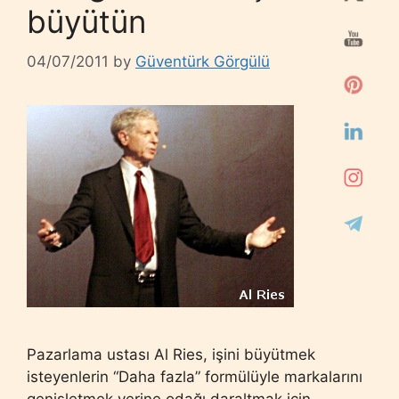
büyütün
04/07/2011
by
Güventürk Görgülü
Pazarlama ustası Al Ries, işini büyütmek
isteyenlerin “Daha fazla” formülüyle markalarını
genişletmek yerine odağı daraltmak için