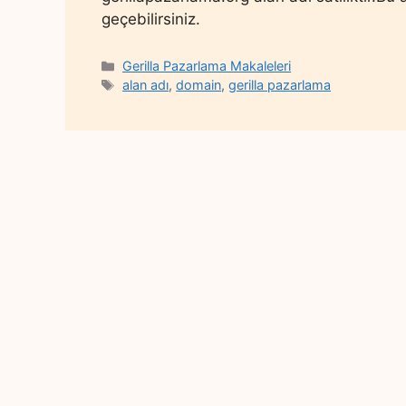
geçebilirsiniz.
Categories
Gerilla Pazarlama Makaleleri
Tags
alan adı
,
domain
,
gerilla pazarlama