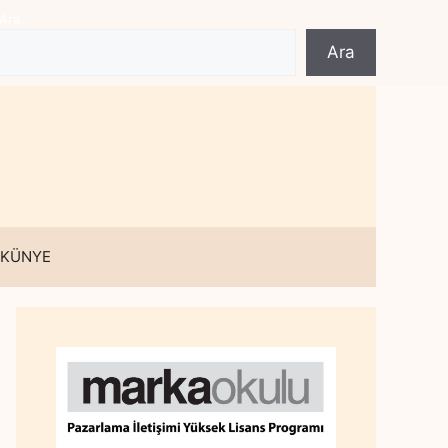
Ara
Ara
 KÜNYE