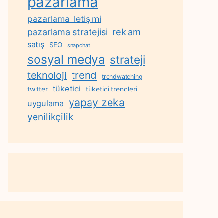
pazarlama
pazarlama iletişimi
reklam
pazarlama stratejisi
satış
SEO
snapchat
sosyal medya
strateji
trend
teknoloji
trendwatching
tüketici
twitter
tüketici trendleri
yapay zeka
uygulama
yenilikçilik