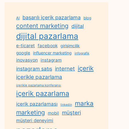
başarılı içerik pazarlama
AI
blog
content marketing
dijital
dijital pazarlama
e-ticaret
facebook
girişimcilik
google
influencer marketing
infografik
inovasyon
instagram
içerik
internet
instagram satış
içerikle pazarlama
içerikle pazarlama konferansı
içerik pazarlama
marka
içerik pazarlaması
linkedin
marketing
müşteri
mobil
müşteri deneyimi