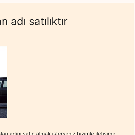
 adı satılıktır
alan adını satın almak isterseniz bizimle iletişime