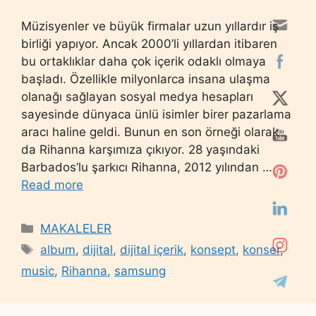
Müzisyenler ve büyük firmalar uzun yıllardır iş
birliği yapıyor. Ancak 2000’li yıllardan itibaren
bu ortaklıklar daha çok içerik odaklı olmaya
başladı. Özellikle milyonlarca insana ulaşma
olanağı sağlayan sosyal medya hesapları
sayesinde dünyaca ünlü isimler birer pazarlama
aracı haline geldi. Bunun en son örneği olarak
da Rihanna karşımıza çıkıyor. 28 yaşındaki
Barbados’lu şarkıcı Rihanna, 2012 yılından …
Read more
Categories
MAKALELER
Tags
album
,
dijital
,
dijital içerik
,
konsept
,
konser
,
music
,
Rihanna
,
samsung