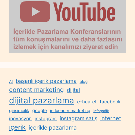
başarılı içerik pazarlama
AI
blog
content marketing
dijital
dijital pazarlama
e-ticaret
facebook
google
girişimcilik
influencer marketing
infografik
internet
instagram satış
inovasyon
instagram
içerik
içerikle pazarlama