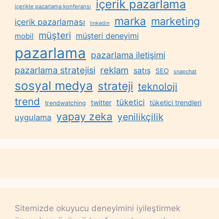
içerik pazarlama
içerikle pazarlama konferansı
marka
marketing
içerik pazarlaması
linkedin
müşteri
müşteri deneyimi
mobil
pazarlama
pazarlama iletişimi
reklam
pazarlama stratejisi
satış
SEO
snapchat
sosyal medya
strateji
teknoloji
trend
tüketici
twitter
tüketici trendleri
trendwatching
yapay zeka
yenilikçilik
uygulama
Sitemizde okuyucu deneyimini iyileştirmek