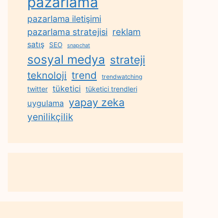
pazarlama
pazarlama iletişimi
reklam
pazarlama stratejisi
satış
SEO
snapchat
sosyal medya
strateji
trend
teknoloji
trendwatching
tüketici
twitter
tüketici trendleri
yapay zeka
uygulama
yenilikçilik