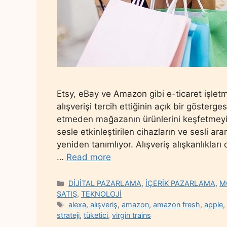
Etsy, eBay ve Amazon gibi e-ticaret işletme
alışverişi tercih ettiğinin açık bir gösterges
etmeden mağazanın ürünlerini keşfetmeyi 
sesle etkinleştirilen cihazların ve sesli ara
yeniden tanımlıyor. Alışveriş alışkanlıklar
…
Read more
Categories
DİJİTAL PAZARLAMA
,
İÇERİK PAZARLAMA
,
M
SATIŞ
,
TEKNOLOJİ
Tags
alexa
,
alışveriş
,
amazon
,
amazon fresh
,
apple
strateji
,
tüketici
,
virgin trains