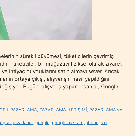
lerinin sürekli büyümesi, tüketicilerin çevrimiçi
idir. Tüketiciler, bir mağazayı fiziksel olarak ziyaret
ve ihtiyaç duyduklarını satın almayı sever. Ancak
manın ortaya çıkışı, alışverişin nasıl yapıldığını
ı değişiyor. Bugün, alışveriş yapan insanlar, Google
OBİL PAZARLAMA
,
PAZARLAMA İLETİŞİMİ
,
PAZARLAMA ve
,
dijital pazarlama
,
google
,
google asistan
,
iphone
,
siri
,