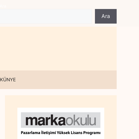
Ara
Ara
 KÜNYE