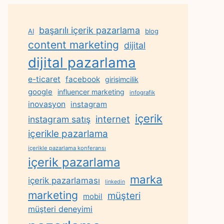
başarılı içerik pazarlama
AI
blog
content marketing
dijital
dijital pazarlama
e-ticaret
facebook
girişimcilik
google
influencer marketing
infografik
inovasyon
instagram
içerik
internet
instagram satış
içerikle pazarlama
içerikle pazarlama konferansı
içerik pazarlama
marka
içerik pazarlaması
linkedin
marketing
müşteri
mobil
müşteri deneyimi