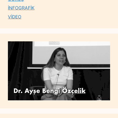
İNFOGRAFİK
VİDEO