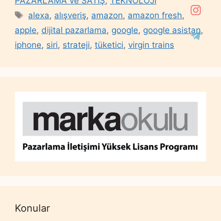
PAZARLAMA ve SATIŞ
,
TEKNOLOJİ
Tags
alexa
,
alışveriş
,
amazon
,
amazon fresh
,
apple
,
dijital pazarlama
,
google
,
google asistan
,
iphone
,
siri
,
strateji
,
tüketici
,
virgin trains
Konular