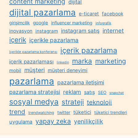
content marketing
dijital
dijital pazarlama
e-ticaret
facebook
google
girişimcilik
influencer marketing
infografik
internet
instagram satış
inovasyon
instagram
içerik
içerikle pazarlama
içerik pazarlama
içerikle pazarlama konferansı
marka
marketing
içerik pazarlaması
linkedin
müşteri
müşteri deneyimi
mobil
pazarlama
pazarlama iletişimi
reklam
pazarlama stratejisi
satış
SEO
snapchat
sosyal medya
strateji
teknoloji
trend
tüketici
twitter
tüketici trendleri
trendwatching
yapay zeka
yenilikçilik
uygulama