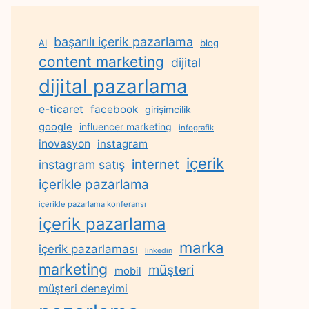
başarılı içerik pazarlama
AI
blog
content marketing
dijital
dijital pazarlama
e-ticaret
facebook
girişimcilik
google
influencer marketing
infografik
inovasyon
instagram
içerik
internet
instagram satış
içerikle pazarlama
içerikle pazarlama konferansı
içerik pazarlama
marka
içerik pazarlaması
linkedin
marketing
müşteri
mobil
müşteri deneyimi