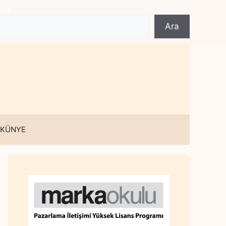
Ara
Ara
 KÜNYE