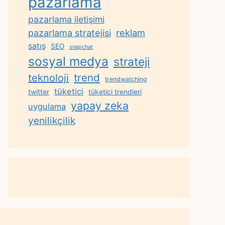
pazarlama
pazarlama iletişimi
reklam
pazarlama stratejisi
satış
SEO
snapchat
sosyal medya
strateji
trend
teknoloji
trendwatching
tüketici
twitter
tüketici trendleri
yapay zeka
uygulama
yenilikçilik