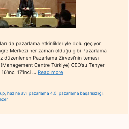
yları da pazarlama etkinlikleriyle dolu geçiyor.
Kongre Merkezi her zaman olduğu gibi Pazarlama
 kez düzenlenen Pazarlama Zirvesi’nin teması
T (Management Centre Türkiye) CEO’su Tanyer
16’ıncı 17’inci …
Read more
oup
,
hazine avı
,
pazarlama 4.0
,
pazarlama başarısızlığı
,
ezer