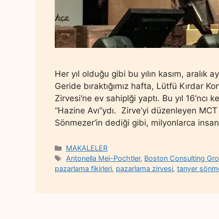
Her yıl olduğu gibi bu yılın kasım, aralık a
Geride bıraktığımız hafta, Lütfü Kırdar 
Zirvesi‘ne ev sahiplği yaptı. Bu yıl 16’ncı
“Hazine Avı”ydı. Zirve’yi düzenleyen MC
Sönmezer‘in dediği gibi, milyonlarca insan 
Categories
MAKALELER
Tags
Antonella Mei-Pochtler
,
Boston Consulting Gr
pazarlama fikirleri
,
pazarlama zirvesi
,
tanyer sönm