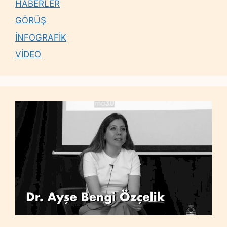
HABERLER
GÖRÜŞ
İNFOGRAFİK
VİDEO