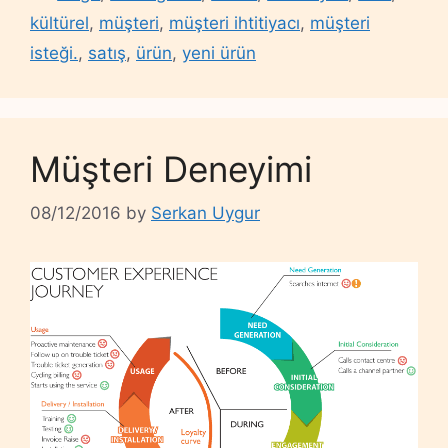
kültürel
,
müşteri
,
müşteri ihtitiyacı
,
müşteri
isteği.
,
satış
,
ürün
,
yeni ürün
Müşteri Deneyimi
08/12/2016
by
Serkan Uygur