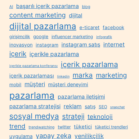
başarılı içerik pazarlama
AI
blog
content marketing
dijital
dijital pazarlama
e-ticaret
facebook
google
girişimcilik
influencer marketing
infografik
internet
instagram satış
inovasyon
instagram
içerik
içerikle pazarlama
içerik pazarlama
içerikle pazarlama konferansı
marka
marketing
içerik pazarlaması
linkedin
müşteri
müşteri deneyimi
mobil
pazarlama
pazarlama iletişimi
reklam
pazarlama stratejisi
satış
SEO
snapchat
sosyal medya
strateji
teknoloji
trend
tüketici
twitter
tüketici trendleri
trendwatching
yapay zeka
yenilikçilik
uygulama