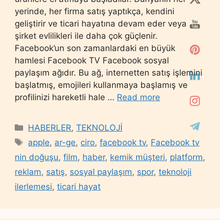
yerinde, her firma satış yaptıkça, kendini
geliştirir ve ticari hayatına devam eder veya
şirket evlilikleri ile daha çok güçlenir.
Facebook’un son zamanlardaki en büyük
hamlesi Facebook TV Facebook sosyal
paylaşım ağıdır. Bu ağ, internetten satış işlemini
başlatmış, emojileri kullanmaya başlamış ve
profilinizi hareketli hale …
Read more
Categories
HABERLER
,
TEKNOLOJİ
Tags
apple
,
ar-ge
,
ciro
,
facebook tv
,
Facebook tv
nin doğuşu
,
film
,
haber
,
kemik müşteri
,
platform
,
reklam
,
satış
,
sosyal paylaşım
,
spor
,
teknoloji
ilerlemesi
,
ticari hayat