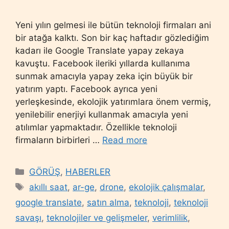
Yeni yılın gelmesi ile bütün teknoloji firmaları ani
bir atağa kalktı. Son bir kaç haftadır gözlediğim
kadarı ile Google Translate yapay zekaya
kavuştu. Facebook ileriki yıllarda kullanıma
sunmak amacıyla yapay zeka için büyük bir
yatırım yaptı. Facebook ayrıca yeni
yerleşkesinde, ekolojik yatırımlara önem vermiş,
yenilebilir enerjiyi kullanmak amacıyla yeni
atılımlar yapmaktadır. Özellikle teknoloji
firmaların birbirleri …
Read more
Categories
GÖRÜŞ
,
HABERLER
Tags
akıllı saat
,
ar-ge
,
drone
,
ekolojik çalışmalar
,
google translate
,
satın alma
,
teknoloji
,
teknoloji
savaşı
,
teknolojiler ve gelişmeler
,
verimlilik
,