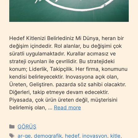
Hedef Kitlenizi Belirlediniz Mi Dünya, heran bir
değişim içindedir. Rol alanlar, bu değişimi çok
süratli uygulamaktadır. Kurallar acımasız ve
strateji oyunları ile çevrilidir. Bu stratejideki
konum; Liderlik, Takipçilik. Her firma, konumunu
kendisi belirleyecektir. Inovasyona açık olan,
Üreten, Geliştiren. pazarda söz sahibi olacaktır.
Diğerleri, takip etmeye devam edecektir.
Piyasada, çok ürün üreten değil, müşterisini
belirlemiş olan, …
Read more
Categories
GÖRÜŞ
Tags
ar-ge
,
demografik
,
hedef
,
inovasyon
,
kitle
,