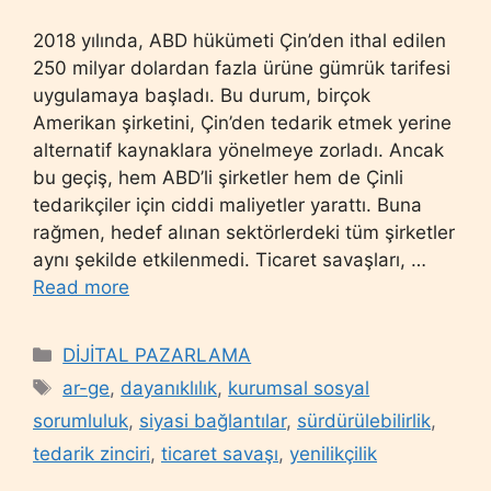
2018 yılında, ABD hükümeti Çin’den ithal edilen
250 milyar dolardan fazla ürüne gümrük tarifesi
uygulamaya başladı. Bu durum, birçok
Amerikan şirketini, Çin’den tedarik etmek yerine
alternatif kaynaklara yönelmeye zorladı. Ancak
bu geçiş, hem ABD’li şirketler hem de Çinli
tedarikçiler için ciddi maliyetler yarattı. Buna
rağmen, hedef alınan sektörlerdeki tüm şirketler
aynı şekilde etkilenmedi. Ticaret savaşları, …
Read more
Categories
DİJİTAL PAZARLAMA
Tags
ar-ge
,
dayanıklılık
,
kurumsal sosyal
sorumluluk
,
siyasi bağlantılar
,
sürdürülebilirlik
,
tedarik zinciri
,
ticaret savaşı
,
yenilikçilik