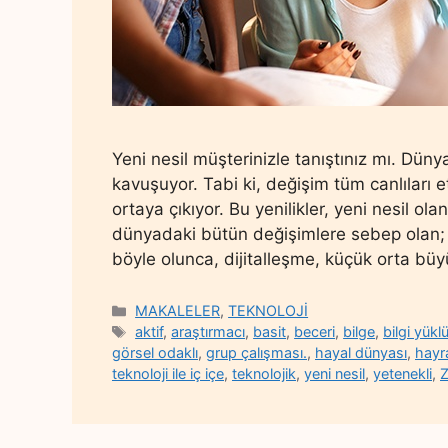
Yeni nesil müşterinizle tanıştınız mı. Dün
kavuşuyor. Tabi ki, değişim tüm canlıları e
ortaya çıkıyor. Bu yenilikler, yeni nesil ola
dünyadaki bütün değişimlere sebep olan; d
böyle olunca, dijitalleşme, küçük orta bü
Categories
MAKALELER
,
TEKNOLOJİ
Tags
aktif
,
araştırmacı
,
basit
,
beceri
,
bilge
,
bilgi yükl
görsel odaklı
,
grup çalışması.
,
hayal dünyası
,
hayr
teknoloji ile iç içe
,
teknolojik
,
yeni nesil
,
yetenekli
,