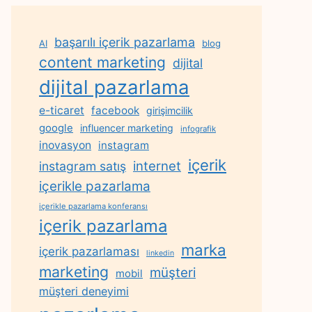
başarılı içerik pazarlama
AI
blog
content marketing
dijital
dijital pazarlama
e-ticaret
facebook
girişimcilik
google
influencer marketing
infografik
inovasyon
instagram
içerik
internet
instagram satış
içerikle pazarlama
içerikle pazarlama konferansı
içerik pazarlama
marka
içerik pazarlaması
linkedin
marketing
müşteri
mobil
müşteri deneyimi