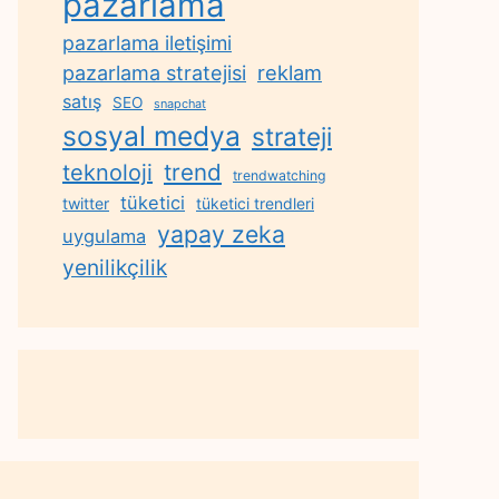
pazarlama
pazarlama iletişimi
reklam
pazarlama stratejisi
satış
SEO
snapchat
sosyal medya
strateji
trend
teknoloji
trendwatching
tüketici
twitter
tüketici trendleri
yapay zeka
uygulama
yenilikçilik