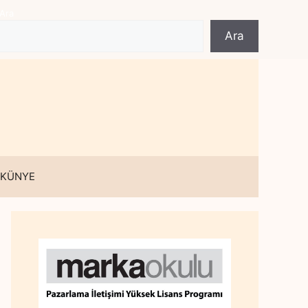
Ara
Ara
 KÜNYE