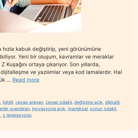
ya hızla kabuk değiştirip, yeni görünümüne
tkiliyor. Yeni bir oluşum, kavramlar ve meraklar
n Z Kuşağını ortaya çıkarıyor. Son yıllarda,
ijitalleşme ve yazılımlar veya kod lamalardır. Hal
yük …
Read more
ü
,
bilgili
,
cevap arayan
,
cevap odaklı
,
değişime açık
,
dikkatli
,
anlık uyandıran
,
inovasyona açık
,
mantıksal
,
sonuç odaklı
,
Z
,
z jenerasyonu