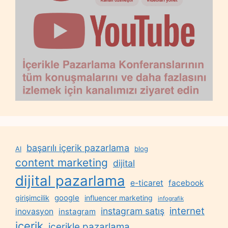
başarılı içerik pazarlama
AI
blog
content marketing
dijital
dijital pazarlama
e-ticaret
facebook
google
girişimcilik
influencer marketing
infografik
internet
instagram satış
inovasyon
instagram
içerik
içerikle pazarlama