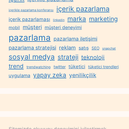
içerik pazarlama
içerikle pazarlama konferansı
marka
marketing
içerik pazarlaması
linkedin
müşteri
müşteri deneyimi
mobil
pazarlama
pazarlama iletişimi
reklam
pazarlama stratejisi
satış
SEO
snapchat
sosyal medya
strateji
teknoloji
trend
tüketici
twitter
tüketici trendleri
trendwatching
yapay zeka
yenilikçilik
uygulama
Sitemizde okuyucu deneyimini iyileştirmek