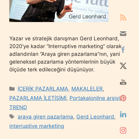
Yazar ve stratejik danışman Gerd Leonhard,
2020’ye kadar “Interruptive marketing” olarak
adlandırılan “Araya giren pazarlama”nın, yani
geleneksel pazarlama yöntemlerinin büyük
ölçüde terk edileceğini düşünüyor.
Categories
İÇERİK PAZARLAMA
,
MAKALELER
,
PAZARLAMA İLETİŞİMİ
,
Portakalonline arşivi
,
TREND
Tags
araya giren pazarlama
,
Gerd Leonhard
,
interruptive marketing