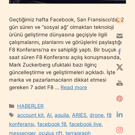
Geçtiğimiz hafta Facebook, San Fransisco’da, 2
gün süren ve ‘‘sosyal ağ’’ olmaktan teknoloji
ürünü geliştirme dünyasına geçişiyle ilgili
çalışmalarını, planlarını ve görüşlerini paylaştığı
F8 Konferansı’na ev sahipliği yaptı. Bir buçuk
saat süren F8 Konferansı açılış konuşmasında,
Mark Zuckerberg ufuktaki bazı ilginç
güncelleştirme ve geliştirmeleri açıkladı. İşte
marka ve pazarlamacıların dikkat etmesi
gereken 7 adet F8 …
Read more
Categories
HABERLER
Tags
account kit
,
AI
,
aquila
,
ARIES
,
drone
,
f8
konferansı
,
facebook f8
,
facebook live
,
messenger
,
oculus rift
,
terragraph