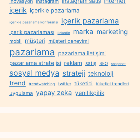
internet
instagram satış
inovasyon
instagram
içerik
içerikle pazarlama
içerik pazarlama
içerikle pazarlama konferansı
marka
marketing
içerik pazarlaması
linkedin
müşteri
müşteri deneyimi
mobil
pazarlama
pazarlama iletişimi
reklam
pazarlama stratejisi
satış
SEO
snapchat
sosyal medya
strateji
teknoloji
trend
tüketici
twitter
tüketici trendleri
trendwatching
yapay zeka
yenilikçilik
uygulama