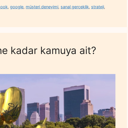
book
,
google
,
müşteri deneyimi
,
sanal gerçeklik
,
strateji
,
ne kadar kamuya ait?