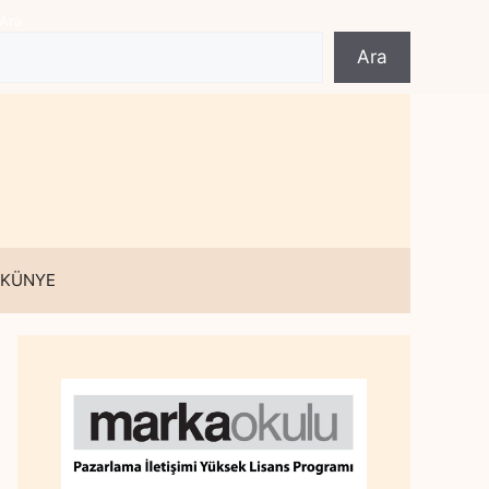
Ara
Ara
 KÜNYE