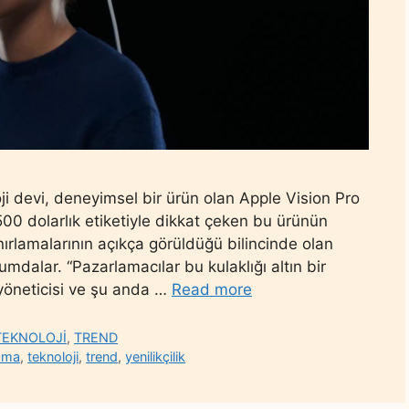
ji devi, deneyimsel bir ürün olan Apple Vision Pro
500 dolarlık etiketiyle dikkat çeken bu ürünün
nırlamalarının açıkça görüldüğü bilincinde olan
mdalar. “Pazarlamacılar bu kulaklığı altın bir
yöneticisi ve şu anda …
Read more
TEKNOLOJİ
,
TREND
ama
,
teknoloji
,
trend
,
yenilikçilik