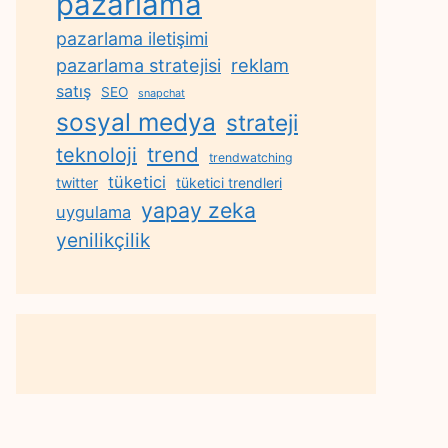
pazarlama
pazarlama iletişimi
reklam
pazarlama stratejisi
satış
SEO
snapchat
sosyal medya
strateji
trend
teknoloji
trendwatching
tüketici
twitter
tüketici trendleri
yapay zeka
uygulama
yenilikçilik