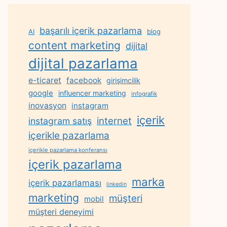
başarılı içerik pazarlama
AI
blog
content marketing
dijital
dijital pazarlama
e-ticaret
facebook
girişimcilik
google
influencer marketing
infografik
inovasyon
instagram
içerik
internet
instagram satış
içerikle pazarlama
içerikle pazarlama konferansı
içerik pazarlama
marka
içerik pazarlaması
linkedin
marketing
müşteri
mobil
müşteri deneyimi