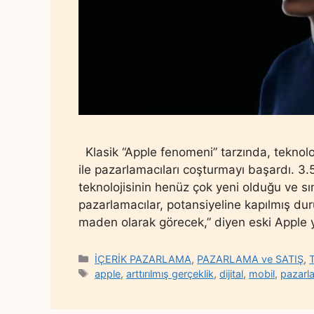
Klasik “Apple fenomeni” tarzında, teknolo
ile pazarlamacıları coşturmayı başardı. 3.
teknolojisinin henüz çok yeni olduğu ve sı
pazarlamacılar, potansiyeline kapılmış duru
maden olarak görecek,” diyen eski Apple 
Categories
İÇERİK PAZARLAMA
,
PAZARLAMA ve SATIŞ
,
Tags
apple
,
arttırılmış gerçeklik
,
dijital
,
mobil
,
pazarl