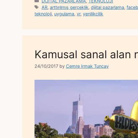
Categories
DİJİTAL PAZARLAMA
,
TEKNOLOJİ
Tags
AR
,
arttırılmış gerçeklik
,
dijital pazarlama
,
face
teknoloji
,
uygulama
,
vr
,
yenilikçilik
Kamusal sanal alan 
24/10/2017
by
Cemre Irmak Tunçay