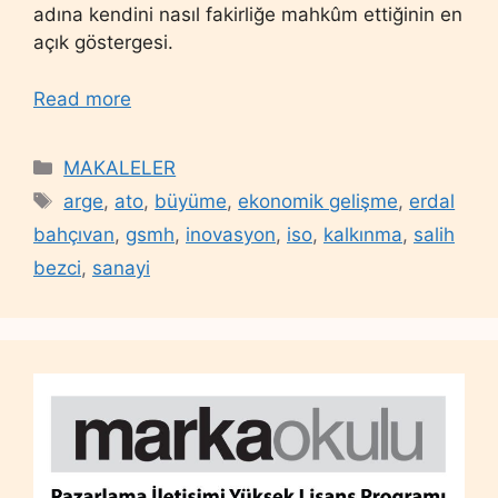
adına kendini nasıl fakirliğe mahkûm ettiğinin en
açık göstergesi.
Read more
Categories
MAKALELER
Tags
arge
,
ato
,
büyüme
,
ekonomik gelişme
,
erdal
bahçıvan
,
gsmh
,
inovasyon
,
iso
,
kalkınma
,
salih
bezci
,
sanayi