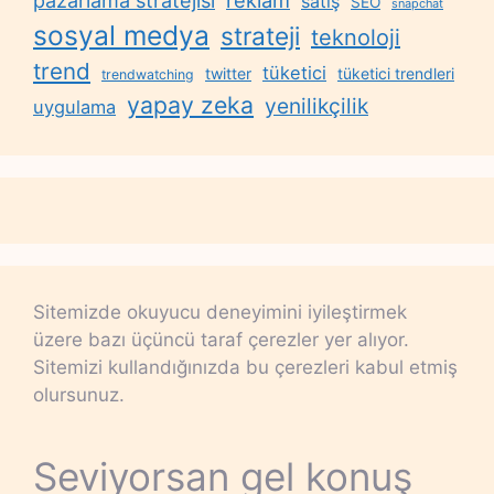
pazarlama stratejisi
satış
SEO
snapchat
sosyal medya
strateji
teknoloji
trend
tüketici
twitter
tüketici trendleri
trendwatching
yapay zeka
yenilikçilik
uygulama
Sitemizde okuyucu deneyimini iyileştirmek
üzere bazı üçüncü taraf çerezler yer alıyor.
Sitemizi kullandığınızda bu çerezleri kabul etmiş
olursunuz.
Seviyorsan gel konuş