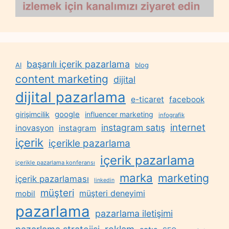
başarılı içerik pazarlama
AI
blog
content marketing
dijital
dijital pazarlama
e-ticaret
facebook
google
girişimcilik
influencer marketing
infografik
internet
instagram satış
inovasyon
instagram
içerik
içerikle pazarlama
içerik pazarlama
içerikle pazarlama konferansı
marka
marketing
içerik pazarlaması
linkedin
müşteri
müşteri deneyimi
mobil
pazarlama
pazarlama iletişimi
reklam