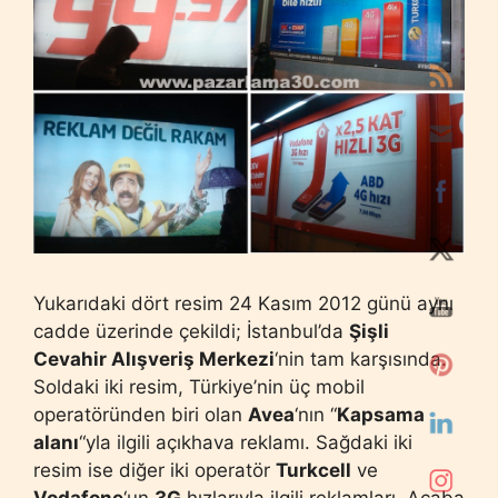
Yukarıdaki dört resim 24 Kasım 2012 günü aynı
cadde üzerinde çekildi; İstanbul’da
Şişli
Cevahir Alışveriş Merkezi
‘nin tam karşısında.
Soldaki iki resim, Türkiye’nin üç mobil
operatöründen biri olan
Avea
‘nın “
Kapsama
alanı
“yla ilgili açıkhava reklamı. Sağdaki iki
resim ise diğer iki operatör
Turkcell
ve
Vodafone
‘un
3G
hızlarıyla ilgili reklamları. Acaba