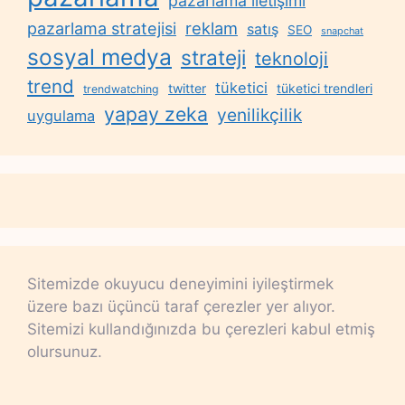
pazarlama iletişimi
reklam
pazarlama stratejisi
satış
SEO
snapchat
sosyal medya
strateji
teknoloji
trend
tüketici
twitter
tüketici trendleri
trendwatching
yapay zeka
yenilikçilik
uygulama
Sitemizde okuyucu deneyimini iyileştirmek
üzere bazı üçüncü taraf çerezler yer alıyor.
Sitemizi kullandığınızda bu çerezleri kabul etmiş
olursunuz.