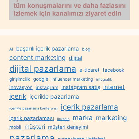
başarılı içerik pazarlama
AI
blog
content marketing
dijital
dijital pazarlama
e-ticaret
facebook
google
girişimcilik
influencer marketing
infografik
internet
instagram satış
inovasyon
instagram
içerik
içerikle pazarlama
içerik pazarlama
içerikle pazarlama konferansı
marka
marketing
içerik pazarlaması
linkedin
müşteri
müşteri deneyimi
mobil
pazarlama