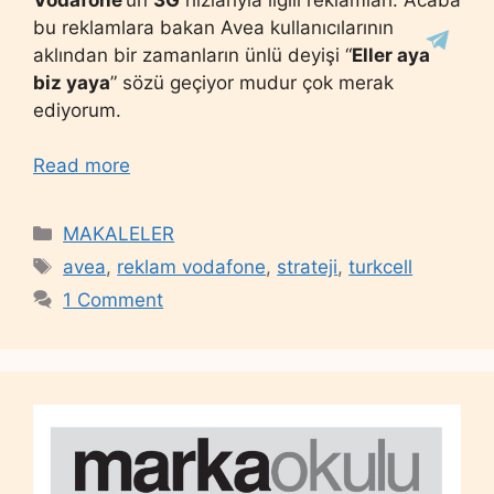
bu reklamlara bakan Avea kullanıcılarının
aklından bir zamanların ünlü deyişi “
Eller aya
biz yaya
” sözü geçiyor mudur çok merak
ediyorum.
Read more
Categories
MAKALELER
Tags
avea
,
reklam vodafone
,
strateji
,
turkcell
1 Comment