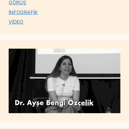
GÖRÜŞ
İNFOGRAFİK
VİDEO