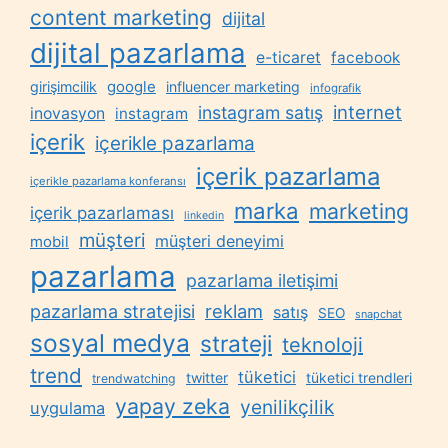
content marketing
dijital
dijital pazarlama
e-ticaret
facebook
google
girişimcilik
influencer marketing
infografik
internet
instagram satış
inovasyon
instagram
içerik
içerikle pazarlama
içerik pazarlama
içerikle pazarlama konferansı
marka
marketing
içerik pazarlaması
linkedin
müşteri
müşteri deneyimi
mobil
pazarlama
pazarlama iletişimi
reklam
pazarlama stratejisi
satış
SEO
snapchat
sosyal medya
strateji
teknoloji
trend
tüketici
twitter
tüketici trendleri
trendwatching
yapay zeka
yenilikçilik
uygulama