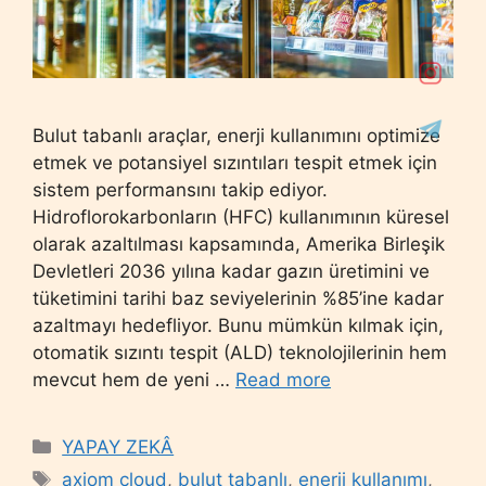
Bulut tabanlı araçlar, enerji kullanımını optimize
etmek ve potansiyel sızıntıları tespit etmek için
sistem performansını takip ediyor.
Hidroflorokarbonların (HFC) kullanımının küresel
olarak azaltılması kapsamında, Amerika Birleşik
Devletleri 2036 yılına kadar gazın üretimini ve
tüketimini tarihi baz seviyelerinin %85’ine kadar
azaltmayı hedefliyor. Bunu mümkün kılmak için,
otomatik sızıntı tespit (ALD) teknolojilerinin hem
mevcut hem de yeni …
Read more
Categories
YAPAY ZEKÂ
Tags
axiom cloud
,
bulut tabanlı
,
enerji kullanımı
,