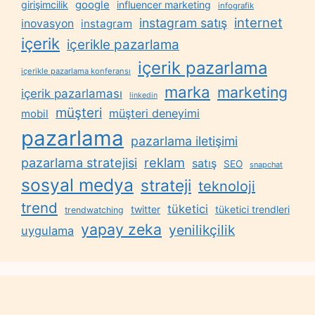
google
girişimcilik
influencer marketing
infografik
internet
instagram satış
inovasyon
instagram
içerik
içerikle pazarlama
içerik pazarlama
içerikle pazarlama konferansı
marka
marketing
içerik pazarlaması
linkedin
müşteri
müşteri deneyimi
mobil
pazarlama
pazarlama iletişimi
reklam
pazarlama stratejisi
satış
SEO
snapchat
sosyal medya
strateji
teknoloji
trend
tüketici
twitter
tüketici trendleri
trendwatching
yapay zeka
yenilikçilik
uygulama