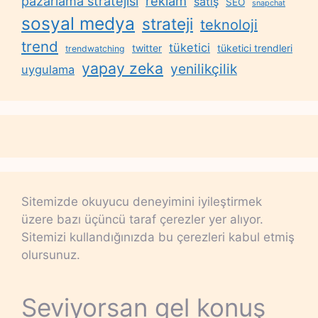
reklam
pazarlama stratejisi
satış
SEO
snapchat
sosyal medya
strateji
teknoloji
trend
tüketici
twitter
tüketici trendleri
trendwatching
yapay zeka
yenilikçilik
uygulama
Sitemizde okuyucu deneyimini iyileştirmek
üzere bazı üçüncü taraf çerezler yer alıyor.
Sitemizi kullandığınızda bu çerezleri kabul etmiş
olursunuz.
Seviyorsan gel konuş