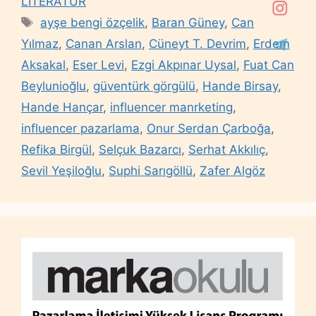
LİTERATÜR
Tags
ayşe bengi özçelik
,
Baran Güney
,
Can
Yılmaz
,
Canan Arslan
,
Cüneyt T. Devrim
,
Erdem
Aksakal
,
Eser Levi
,
Ezgi Akpınar Uysal
,
Fuat Can
Beylunioğlu
,
güventürk görgülü
,
Hande Birsay
,
Hande Hançar
,
influencer manrketing
,
influencer pazarlama
,
Onur Serdan Çarboğa
,
Refika Birgül
,
Selçuk Bazarcı
,
Serhat Akkılıç
,
Sevil Yeşiloğlu
,
Suphi Sarıgöllü
,
Zafer Algöz