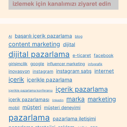
başarılı içerik pazarlama
AI
blog
content marketing
dijital
dijital pazarlama
e-ticaret
facebook
google
girişimcilik
influencer marketing
infografik
internet
instagram satış
inovasyon
instagram
içerik
içerikle pazarlama
içerik pazarlama
içerikle pazarlama konferansı
marka
marketing
içerik pazarlaması
linkedin
müşteri
müşteri deneyimi
mobil
pazarlama
pazarlama iletişimi