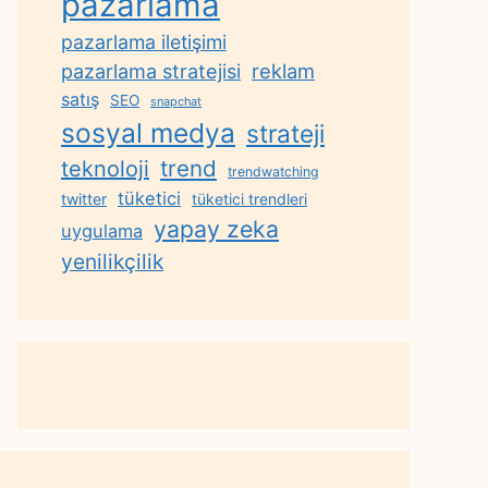
pazarlama
pazarlama iletişimi
reklam
pazarlama stratejisi
satış
SEO
snapchat
sosyal medya
strateji
trend
teknoloji
trendwatching
tüketici
twitter
tüketici trendleri
yapay zeka
uygulama
yenilikçilik