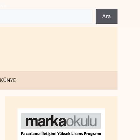
Ara
Ara
 KÜNYE