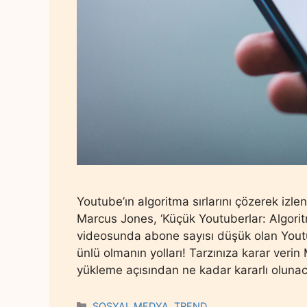
Youtube’ın algoritma sırlarını çözerek izl
Marcus Jones, ‘Küçük Youtuberlar: Algoritm
videosunda abone sayısı düşük olan Youtu
ünlü olmanın yolları! Tarzınıza karar verin 
yükleme açısından ne kadar kararlı oluna
Categories
SOSYAL MEDYA
,
TREND