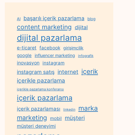
başarılı içerik pazarlama
AI
blog
content marketing
dijital
dijital pazarlama
e-ticaret
facebook
girişimcilik
google
influencer marketing
infografik
inovasyon
instagram
içerik
internet
instagram satış
içerikle pazarlama
içerikle pazarlama konferansı
içerik pazarlama
marka
içerik pazarlaması
linkedin
marketing
müşteri
mobil
müşteri deneyimi