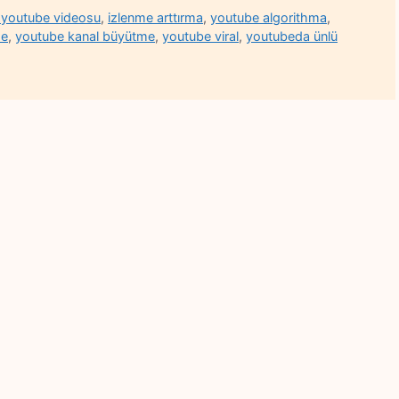
ı youtube videosu
,
izlenme arttırma
,
youtube algorithma
,
me
,
youtube kanal büyütme
,
youtube viral
,
youtubeda ünlü