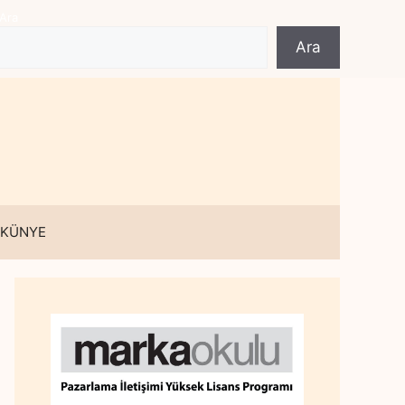
Ara
Ara
 KÜNYE