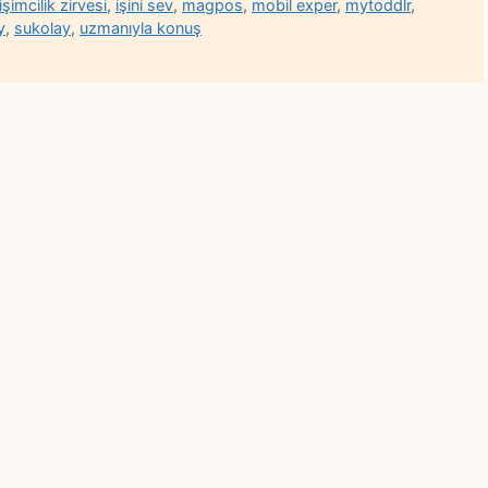
işimcilik zirvesi
,
işini sev
,
magpos
,
mobil exper
,
mytoddlr
,
y
,
sukolay
,
uzmanıyla konuş