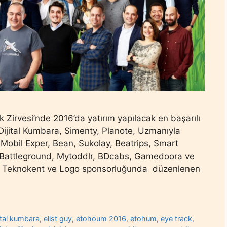
 Zirvesi’nde 2016’da yatırım yapılacak en başarılı
; Dijital Kumbara, Simenty, Planote, Uzmanıyla
 Mobil Exper, Bean, Sukolay, Beatrips, Smart
 Battleground, Mytoddlr, BDcabs, Gamedoora ve
rı Teknokent ve Logo sponsorluğunda düzenlenen
jital kumbara
,
elist guy
,
etohoum 2016
,
etohum
,
eye track
,