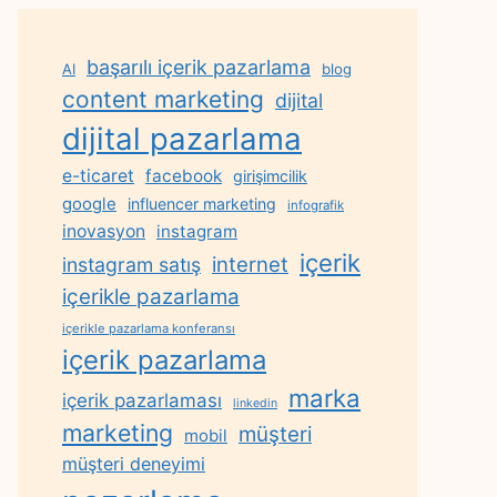
başarılı içerik pazarlama
AI
blog
content marketing
dijital
dijital pazarlama
e-ticaret
facebook
girişimcilik
google
influencer marketing
infografik
inovasyon
instagram
içerik
internet
instagram satış
içerikle pazarlama
içerikle pazarlama konferansı
içerik pazarlama
marka
içerik pazarlaması
linkedin
marketing
müşteri
mobil
müşteri deneyimi