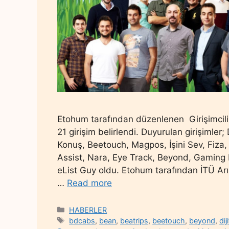
Etohum tarafından düzenlenen Girişimcilik
21 girişim belirlendi. Duyurulan girişimler
Konuş, Beetouch, Magpos, İşini Sev, Fiza,
Assist, Nara, Eye Track, Beyond, Gaming
eList Guy oldu. Etohum tarafından İTÜ A
…
Read more
Categories
HABERLER
Tags
bdcabs
,
bean
,
beatrips
,
beetouch
,
beyond
,
di