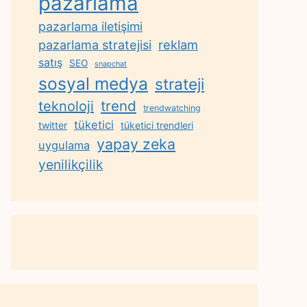
pazarlama
pazarlama iletişimi
reklam
pazarlama stratejisi
satış
SEO
snapchat
sosyal medya
strateji
trend
teknoloji
trendwatching
tüketici
twitter
tüketici trendleri
yapay zeka
uygulama
yenilikçilik