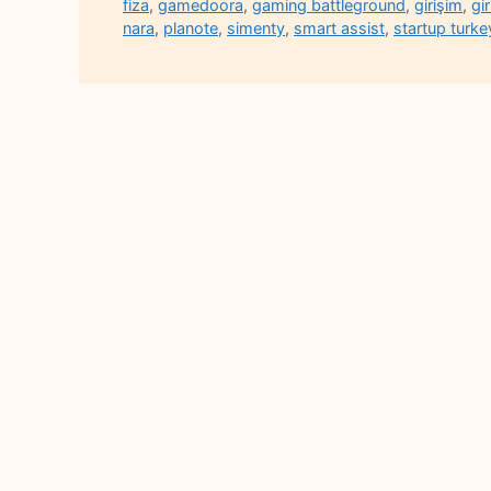
fiza
,
gamedoora
,
gaming battleground
,
girişim
,
gir
nara
,
planote
,
simenty
,
smart assist
,
startup turke