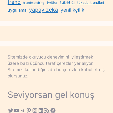
trend
tüketici
twitter
tüketici trendleri
trendwatching
yapay zeka
yenilikçilik
uygulama
Sitemizde okuyucu deneyimini iyileştirmek
üzere bazı üçüncü taraf çerezler yer alıyor.
Sitemizi kullandığınızda bu çerezleri kabul etmiş
olursunuz.
Seviyorsan gel konuş
Twitter
YouTube
Telegram
Pinterest
Instagram
LinkedIn
RSS Feed
Facebook