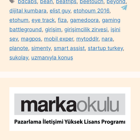
bdcabs
,
bean
,
beatrips
,
beetouch
,
beyond
,
dijital kumbara
,
elist guy
,
etohoum 2016
,
etohum
,
eye track
,
fiza
,
gamedoora
,
gaming
battleground
,
girişim
,
girişimcilik zirvesi
,
işini
sev
,
magpos
,
mobil exper
,
mytoddlr
,
nara
,
planote
,
simenty
,
smart assist
,
startup turkey
,
sukolay
,
uzmanıyla konuş