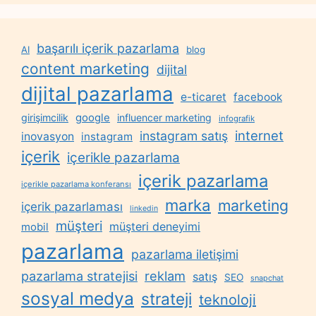
başarılı içerik pazarlama
AI
blog
content marketing
dijital
dijital pazarlama
e-ticaret
facebook
google
girişimcilik
influencer marketing
infografik
internet
instagram satış
inovasyon
instagram
içerik
içerikle pazarlama
içerik pazarlama
içerikle pazarlama konferansı
marka
marketing
içerik pazarlaması
linkedin
müşteri
müşteri deneyimi
mobil
pazarlama
pazarlama iletişimi
reklam
pazarlama stratejisi
satış
SEO
snapchat
sosyal medya
strateji
teknoloji