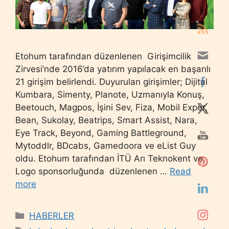
Etohum tarafından düzenlenen Girişimcilik
Zirvesi’nde 2016’da yatırım yapılacak en başarılı
21 girişim belirlendi. Duyurulan girişimler; Dijital
Kumbara, Simenty, Planote, Uzmanıyla Konuş,
Beetouch, Magpos, İşini Sev, Fiza, Mobil Exper,
Bean, Sukolay, Beatrips, Smart Assist, Nara,
Eye Track, Beyond, Gaming Battleground,
Mytoddlr, BDcabs, Gamedoora ve eList Guy
oldu. Etohum tarafından İTÜ Arı Teknokent ve
Logo sponsorluğunda düzenlenen …
Read
more
Categories
HABERLER
Tags