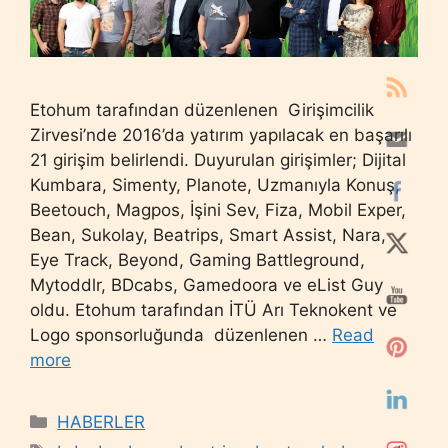
Etohum tarafından düzenlenen Girişimcilik
Zirvesi’nde 2016’da yatırım yapılacak en başarılı
21 girişim belirlendi. Duyurulan girişimler; Dijital
Kumbara, Simenty, Planote, Uzmanıyla Konuş,
Beetouch, Magpos, İşini Sev, Fiza, Mobil Exper,
Bean, Sukolay, Beatrips, Smart Assist, Nara,
Eye Track, Beyond, Gaming Battleground,
Mytoddlr, BDcabs, Gamedoora ve eList Guy
oldu. Etohum tarafından İTÜ Arı Teknokent ve
Logo sponsorluğunda düzenlenen …
Read
more
Categories
HABERLER
Tags