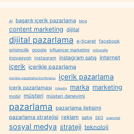
başarılı içerik pazarlama
AI
blog
content marketing
dijital
dijital pazarlama
e-ticaret
facebook
google
girişimcilik
influencer marketing
infografik
internet
instagram satış
inovasyon
instagram
içerik
içerikle pazarlama
içerik pazarlama
içerikle pazarlama konferansı
marka
marketing
içerik pazarlaması
linkedin
müşteri
müşteri deneyimi
mobil
pazarlama
pazarlama iletişimi
reklam
pazarlama stratejisi
satış
SEO
snapchat
sosyal medya
strateji
teknoloji