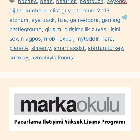
bdcabs
,
bean
,
beatrips
,
beetouch
,
beyond
,
dijital kumbara
,
elist guy
,
etohoum 2016
,
etohum
,
eye track
,
fiza
,
gamedoora
,
gaming
battleground
,
girişim
,
girişimcilik zirvesi
,
işini
sev
,
magpos
,
mobil exper
,
mytoddlr
,
nara
,
planote
,
simenty
,
smart assist
,
startup turkey
,
sukolay
,
uzmanıyla konuş