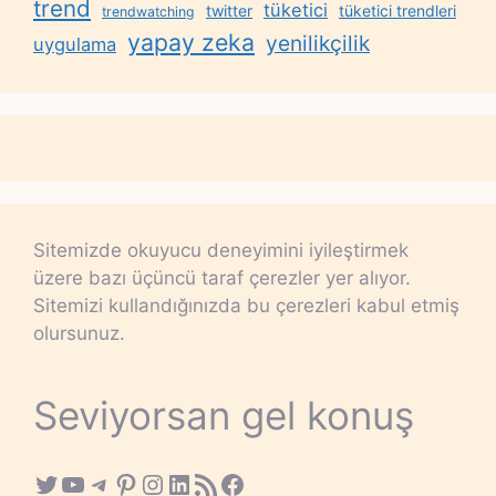
trend
tüketici
twitter
tüketici trendleri
trendwatching
yapay zeka
yenilikçilik
uygulama
Sitemizde okuyucu deneyimini iyileştirmek
üzere bazı üçüncü taraf çerezler yer alıyor.
Sitemizi kullandığınızda bu çerezleri kabul etmiş
olursunuz.
Seviyorsan gel konuş
Twitter
YouTube
Telegram
Pinterest
Instagram
LinkedIn
RSS Feed
Facebook