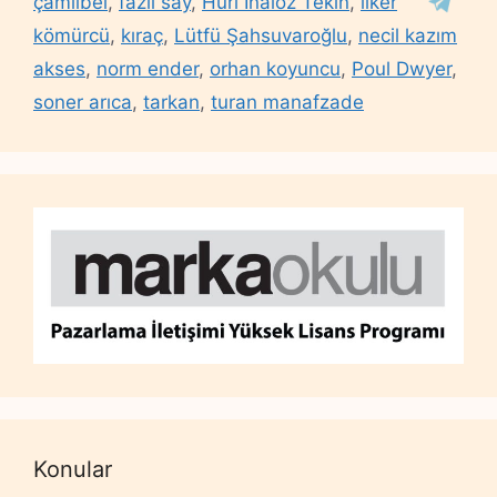
çamlıbel
,
fazıl say
,
Huri İnalöz Tekin
,
ilker
kömürcü
,
kıraç
,
Lütfü Şahsuvaroğlu
,
necil kazım
akses
,
norm ender
,
orhan koyuncu
,
Poul Dwyer
,
soner arıca
,
tarkan
,
turan manafzade
Konular