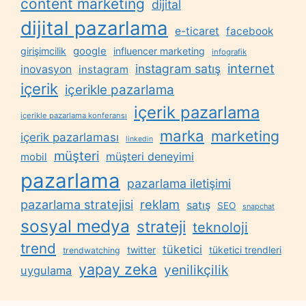
content marketing
dijital
dijital pazarlama
e-ticaret
facebook
google
girişimcilik
influencer marketing
infografik
internet
instagram satış
inovasyon
instagram
içerik
içerikle pazarlama
içerik pazarlama
içerikle pazarlama konferansı
marka
marketing
içerik pazarlaması
linkedin
müşteri
müşteri deneyimi
mobil
pazarlama
pazarlama iletişimi
reklam
pazarlama stratejisi
satış
SEO
snapchat
sosyal medya
strateji
teknoloji
trend
tüketici
twitter
tüketici trendleri
trendwatching
yapay zeka
yenilikçilik
uygulama