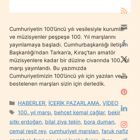
Cumhuriyetin 100’üncü yılı vesilesiyle kurumlar
ve müzisyenler peşpeşe 100. Yıl marşlarını
yayınlamaya başladı. Cumhurbaşkanlığı iletişim
Başkanlığı’ndan Tarkan’a, Kıraç’tan amatör
müzisyenlere kadar bir düzine civarında 100. Yıl
marşı yayınlandı. Bu yazımızda
Cumhuriyetimizin 100’üncü yılı için yazılan ve
bestelenen marşları sizin için derledik.
Categories
HABERLER
,
İÇERİK PAZARLAMA
,
VİDEO
Tags
100. yıl marşı
,
behçet kemal çağlar
,
bekir
sıtkı erdoğan
,
bilal ziya tekin
,
bora duman
,
cemal reşit rey
,
cumhuriyet marşları
,
faruk nafiz