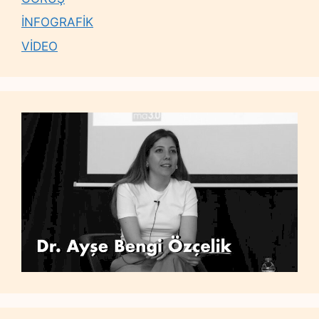
İNFOGRAFİK
VİDEO