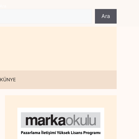
Ara
Ara
 KÜNYE