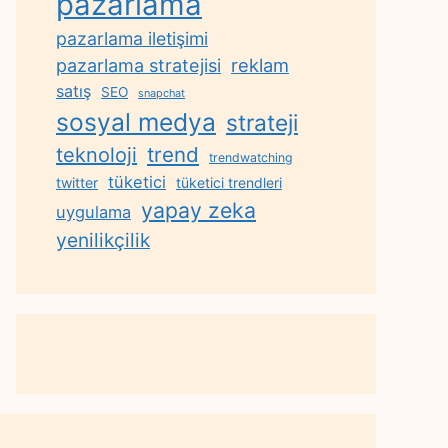
pazarlama
pazarlama iletişimi
reklam
pazarlama stratejisi
satış
SEO
snapchat
sosyal medya
strateji
trend
teknoloji
trendwatching
tüketici
twitter
tüketici trendleri
yapay zeka
uygulama
yenilikçilik