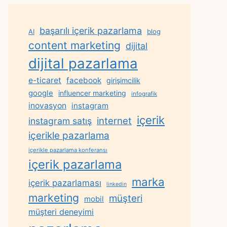
başarılı içerik pazarlama
AI
blog
content marketing
dijital
dijital pazarlama
e-ticaret
facebook
girişimcilik
google
influencer marketing
infografik
inovasyon
instagram
içerik
internet
instagram satış
içerikle pazarlama
içerikle pazarlama konferansı
içerik pazarlama
marka
içerik pazarlaması
linkedin
marketing
müşteri
mobil
müşteri deneyimi