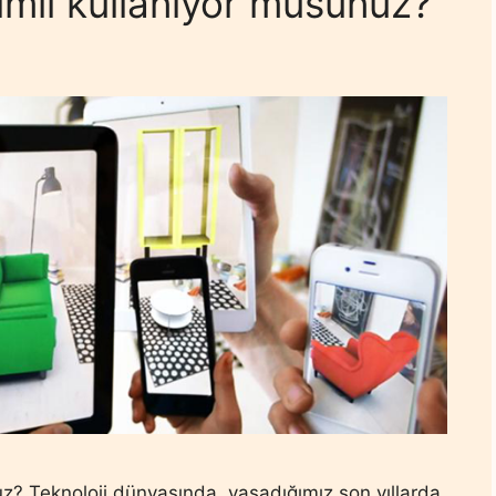
erimli kullanıyor musunuz?
unuz? Teknoloji dünyasında, yaşadığımız son yıllarda