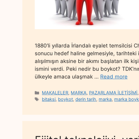
1880’li yıllarda İrlandalı eyalet temsilcisi 
sonucu hedef haline gelmesiyle, tarihteki 
alışılmışın aksine bir akımı başlatan ilk ki
ismini verdi. Peki nedir bu boykot? TDK’nın
ülkeyle amaca ulaşmak …
Read more
Categories
MAKALELER
,
MARKA
,
PAZARLAMA İLETİŞİMİ
Tags
bitaksi
,
boykot
,
derin tarih
,
marka
,
marka boyk