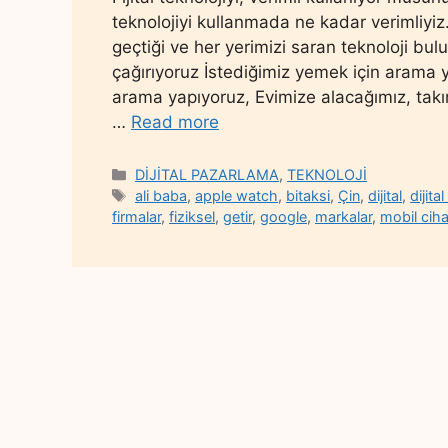
teknolojiyi kullanmada ne kadar verimliyiz. D
geçtiği ve her yerimizi saran teknoloji bul
çağırıyoruz İstediğimiz yemek için arama ya
arama yapıyoruz, Evimize alacağımız, tak
…
Read more
Categories
DİJİTAL PAZARLAMA
,
TEKNOLOJİ
Tags
ali baba
,
apple watch
,
bitaksi
,
Çin
,
dijital
,
dijit
firmalar
,
fiziksel
,
getir
,
google
,
markalar
,
mobil cih