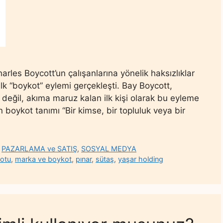
Charles Boycott’un çalışanlarına yönelik haksızlıklar
ilk “boykot” eylemi gerçekleşti. Bay Boycott,
şi değil, akıma maruz kalan ilk kişi olarak bu eyleme
 boykot tanımı “Bir kimse, bir topluluk veya bir
,
PAZARLAMA ve SATIŞ
,
SOSYAL MEDYA
otu
,
marka ve boykot
,
pınar
,
sütaş
,
yaşar holding