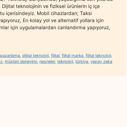
ijital teknolojinin ve fiziksel ürünlerin iç içe
utu içerisindeyiz. Mobil cihazlardan; Taksi
pıyoruz, En kolay yol ve alternatif yollara için
ımlar için uygulamalardan canlandırma yapıyoruz,
al pazarlama
,
dijital teknoloji
,
fijital
,
fijital marka
,
fijital teknoloji
,
az
,
müşteri deneyimi
,
nesneler
,
teknoloji
,
türkiya
,
yapay zeka