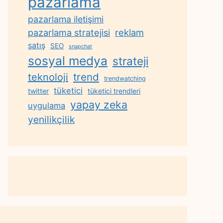
pazarlama
pazarlama iletişimi
reklam
pazarlama stratejisi
satış
SEO
snapchat
sosyal medya
strateji
trend
teknoloji
trendwatching
tüketici
twitter
tüketici trendleri
yapay zeka
uygulama
yenilikçilik