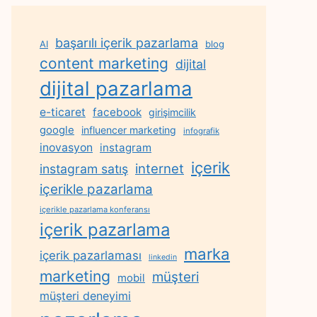
başarılı içerik pazarlama
AI
blog
content marketing
dijital
dijital pazarlama
e-ticaret
facebook
girişimcilik
google
influencer marketing
infografik
inovasyon
instagram
içerik
internet
instagram satış
içerikle pazarlama
içerikle pazarlama konferansı
içerik pazarlama
marka
içerik pazarlaması
linkedin
marketing
müşteri
mobil
müşteri deneyimi