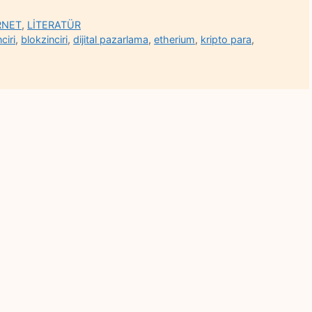
RNET
,
LİTERATÜR
ciri
,
blokzinciri
,
dijital pazarlama
,
etherium
,
kripto para
,