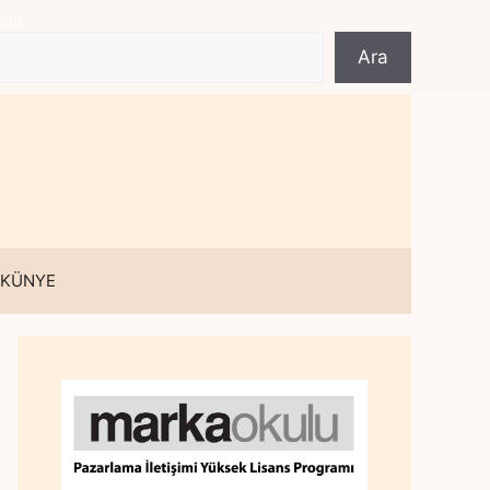
Ara
Ara
 KÜNYE