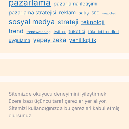
pazarlama
pazarlama iletişimi
reklam
pazarlama stratejisi
satış
SEO
snapchat
sosyal medya
strateji
teknoloji
trend
tüketici
twitter
tüketici trendleri
trendwatching
yapay zeka
yenilikçilik
uygulama
Sitemizde okuyucu deneyimini iyileştirmek
üzere bazı üçüncü taraf çerezler yer alıyor.
Sitemizi kullandığınızda bu çerezleri kabul etmiş
olursunuz.