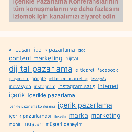
başarılı içerik pazarlama
AI
blog
content marketing
dijital
dijital pazarlama
e-ticaret
facebook
google
girişimcilik
influencer marketing
infografik
internet
instagram satış
inovasyon
instagram
içerik
içerikle pazarlama
içerik pazarlama
içerikle pazarlama konferansı
marka
marketing
içerik pazarlaması
linkedin
müşteri
müşteri deneyimi
mobil