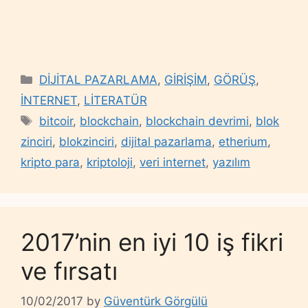
Categories
DİJİTAL PAZARLAMA
,
GİRİŞİM
,
GÖRÜŞ
,
İNTERNET
,
LİTERATÜR
Tags
bitcoir
,
blockchain
,
blockchain devrimi
,
blok
zinciri
,
blokzinciri
,
dijital pazarlama
,
etherium
,
kripto para
,
kriptoloji
,
veri internet
,
yazılım
2017’nin en iyi 10 iş fikri
ve fırsatı
10/02/2017
by
Güventürk Görgülü