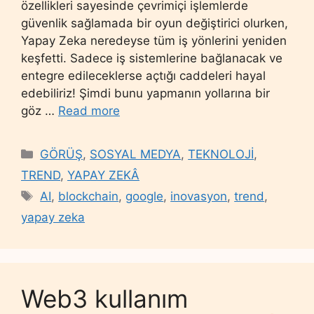
özellikleri sayesinde çevrimiçi işlemlerde
güvenlik sağlamada bir oyun değiştirici olurken,
Yapay Zeka neredeyse tüm iş yönlerini yeniden
keşfetti. Sadece iş sistemlerine bağlanacak ve
entegre edileceklerse açtığı caddeleri hayal
edebiliriz! Şimdi bunu yapmanın yollarına bir
göz …
Read more
Categories
GÖRÜŞ
,
SOSYAL MEDYA
,
TEKNOLOJİ
,
TREND
,
YAPAY ZEKÂ
Tags
AI
,
blockchain
,
google
,
inovasyon
,
trend
,
yapay zeka
Web3 kullanım