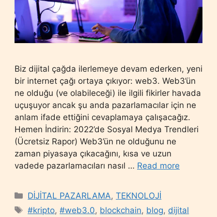
Biz dijital çağda ilerlemeye devam ederken, yeni
bir internet çağı ortaya çıkıyor: web3. Web3’ün
ne olduğu (ve olabileceği) ile ilgili fikirler havada
uçuşuyor ancak şu anda pazarlamacılar için ne
anlam ifade ettiğini cevaplamaya çalışacağız.
Hemen İndirin: 2022’de Sosyal Medya Trendleri
(Ücretsiz Rapor) Web3’ün ne olduğunu ne
zaman piyasaya çıkacağını, kısa ve uzun
vadede pazarlamacıları nasıl …
Read more
Categories
DİJİTAL PAZARLAMA
,
TEKNOLOJİ
Tags
#kripto
,
#web3.0
,
blockchain
,
blog
,
dijital