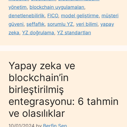
yönetim
,
blockchain uygulamaları
,
denetlenebilirlik
,
FICO
,
model geliştirme
,
müşteri
güveni
,
şeffaflık
,
sorumlu YZ
,
veri bilimi
,
yapay
zeka
,
YZ doğrulama
,
YZ standartları
Yapay zeka ve
blockchain’in
birleştirilmiş
entegrasyonu: 6 tahmin
ve olasılıklar
10/01/2024
by
Berfin Şen