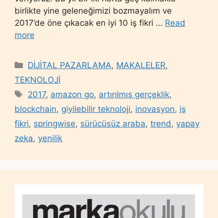
birlikte yine geleneğimizi bozmayalım ve
2017’de öne çıkacak en iyi 10 iş fikri …
Read
more
Categories
DİJİTAL PAZARLAMA
,
MAKALELER
,
TEKNOLOJİ
Tags
2017
,
amazon go
,
artırılmış gerçeklik
,
blockchain
,
giyilebilir teknoloji
,
inovasyon
,
iş
fikri
,
springwise
,
sürücüsüz araba
,
trend
,
yapay
zeka
,
yenilik