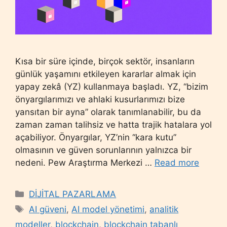
Kısa bir süre içinde, birçok sektör, insanların
günlük yaşamını etkileyen kararlar almak için
yapay zekâ (YZ) kullanmaya başladı. YZ, “bizim
önyargılarımızı ve ahlaki kusurlarımızı bize
yansıtan bir ayna” olarak tanımlanabilir, bu da
zaman zaman talihsiz ve hatta trajik hatalara yol
açabiliyor. Önyargılar, YZ’nin “kara kutu”
olmasının ve güven sorunlarının yalnızca bir
nedeni. Pew Araştırma Merkezi …
Read more
Categories
DİJİTAL PAZARLAMA
Tags
AI güveni
,
AI model yönetimi
,
analitik
modeller
,
blockchain
,
blockchain tabanlı