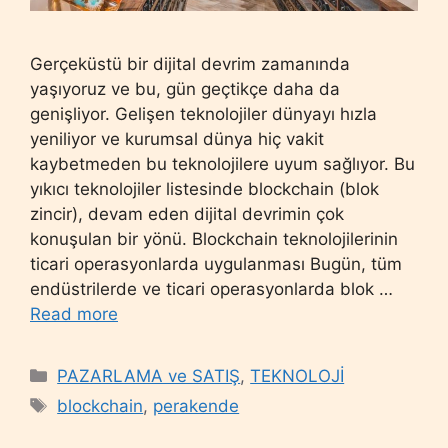
Gerçeküstü bir dijital devrim zamanında
yaşıyoruz ve bu, gün geçtikçe daha da
genişliyor. Gelişen teknolojiler dünyayı hızla
yeniliyor ve kurumsal dünya hiç vakit
kaybetmeden bu teknolojilere uyum sağlıyor. Bu
yıkıcı teknolojiler listesinde blockchain (blok
zincir), devam eden dijital devrimin çok
konuşulan bir yönü. Blockchain teknolojilerinin
ticari operasyonlarda uygulanması Bugün, tüm
endüstrilerde ve ticari operasyonlarda blok …
Read more
Categories
PAZARLAMA ve SATIŞ
,
TEKNOLOJİ
Tags
blockchain
,
perakende