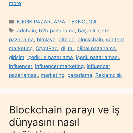
more
Categories
İÇERİK PAZARLAMA
,
TEKNOLOJİ
Tags
adchain
,
b2b pazarlama
,
başarılı içerik
pazarlama
,
bitclave
,
bitcoin
,
blockchain
,
content
marketing
,
CryptPad
,
dijital
,
dijital pazarlama
,
girişim
,
içerik ile pazarlama
,
içerik pazarlaması
,
influencer
,
influencer marketing
,
influencer
pazarlaması
,
marketing
,
pazarlama
,
Reklamcılık
Blockchain parayı ve iş
dünyasını nasıl