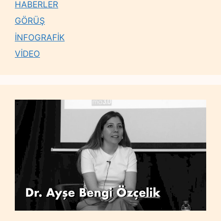
HABERLER
GÖRÜŞ
İNFOGRAFİK
VİDEO