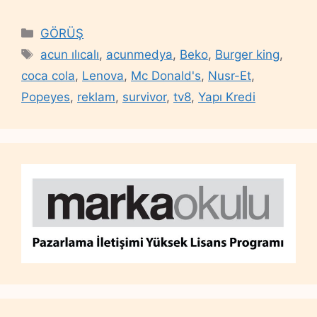
Categories
GÖRÜŞ
Tags
acun ılıcalı
,
acunmedya
,
Beko
,
Burger king
,
coca cola
,
Lenova
,
Mc Donald's
,
Nusr-Et
,
Popeyes
,
reklam
,
survivor
,
tv8
,
Yapı Kredi