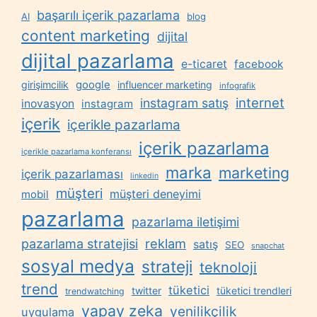
başarılı içerik pazarlama
AI
blog
content marketing
dijital
dijital pazarlama
e-ticaret
facebook
google
girişimcilik
influencer marketing
infografik
internet
instagram satış
inovasyon
instagram
içerik
içerikle pazarlama
içerik pazarlama
içerikle pazarlama konferansı
marka
marketing
içerik pazarlaması
linkedin
müşteri
müşteri deneyimi
mobil
pazarlama
pazarlama iletişimi
reklam
pazarlama stratejisi
satış
SEO
snapchat
sosyal medya
strateji
teknoloji
trend
tüketici
twitter
tüketici trendleri
trendwatching
yapay zeka
yenilikçilik
uygulama