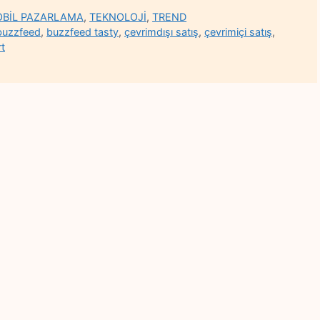
BİL PAZARLAMA
,
TEKNOLOJİ
,
TREND
buzzfeed
,
buzzfeed tasty
,
çevrimdışı satış
,
çevrimiçi satış
,
t