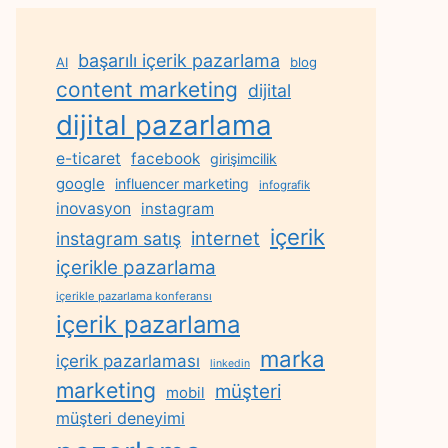
başarılı içerik pazarlama
AI
blog
content marketing
dijital
dijital pazarlama
e-ticaret
facebook
girişimcilik
google
influencer marketing
infografik
inovasyon
instagram
içerik
internet
instagram satış
içerikle pazarlama
içerikle pazarlama konferansı
içerik pazarlama
marka
içerik pazarlaması
linkedin
marketing
müşteri
mobil
müşteri deneyimi