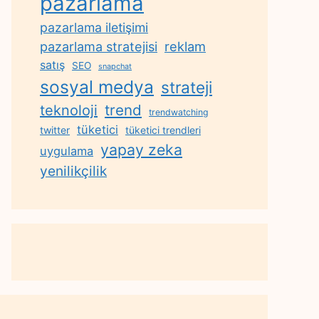
pazarlama
pazarlama iletişimi
reklam
pazarlama stratejisi
satış
SEO
snapchat
sosyal medya
strateji
trend
teknoloji
trendwatching
tüketici
twitter
tüketici trendleri
yapay zeka
uygulama
yenilikçilik