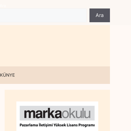
Ara
Ara
 KÜNYE