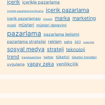
içerik
içerikle pazarlama
içerik pazarlama
içerikle pazarlama konferansı
marka
marketing
içerik pazarlaması
linkedin
müşteri
müşteri deneyimi
mobil
pazarlama
pazarlama iletişimi
reklam
pazarlama stratejisi
satış
SEO
snapchat
sosyal medya
strateji
teknoloji
trend
tüketici
twitter
tüketici trendleri
trendwatching
yapay zeka
yenilikçilik
uygulama