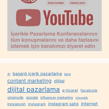
başarılı içerik pazarlama
AI
blog
content marketing
dijital
dijital pazarlama
e-ticaret
facebook
google
girişimcilik
influencer marketing
infografik
internet
instagram satış
inovasyon
instagram