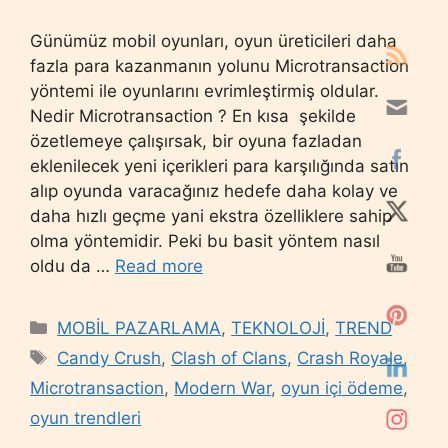
Günümüz mobil oyunları, oyun üreticileri daha
fazla para kazanmanın yolunu Microtransaction
yöntemi ile oyunlarını evrimleştirmiş oldular.
Nedir Microtransaction ? En kısa şekilde
özetlemeye çalışırsak, bir oyuna fazladan
eklenilecek yeni içerikleri para karşılığında satın
alıp oyunda varacağınız hedefe daha kolay ve
daha hızlı geçme yani ekstra özelliklere sahip
olma yöntemidir. Peki bu basit yöntem nasıl
oldu da …
Read more
Categories
MOBİL PAZARLAMA
,
TEKNOLOJİ
,
TREND
Tags
Candy Crush
,
Clash of Clans
,
Crash Royale
,
Microtransaction
,
Modern War
,
oyun içi ödeme
,
oyun trendleri