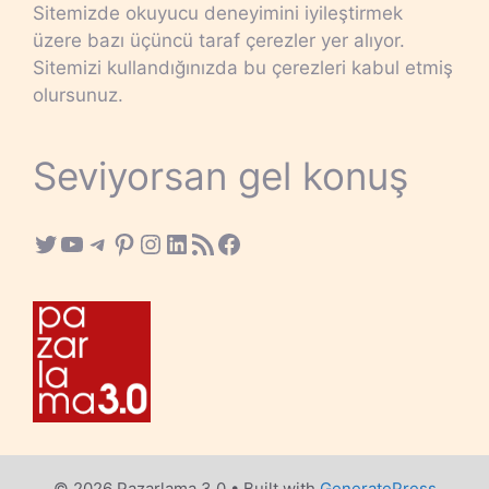
Sitemizde okuyucu deneyimini iyileştirmek
üzere bazı üçüncü taraf çerezler yer alıyor.
Sitemizi kullandığınızda bu çerezleri kabul etmiş
olursunuz.
Seviyorsan gel konuş
Twitter
YouTube
Telegram
Pinterest
Instagram
LinkedIn
RSS Feed
Facebook
© 2026 Pazarlama 3.0
• Built with
GeneratePress