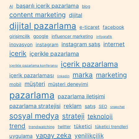
başarılı içerik pazarlama
AI
blog
content marketing
dijital
dijital pazarlama
e-ticaret
facebook
google
girişimcilik
influencer marketing
infografik
internet
instagram satış
inovasyon
instagram
içerik
içerikle pazarlama
içerik pazarlama
içerikle pazarlama konferansı
marka
marketing
içerik pazarlaması
linkedin
müşteri
müşteri deneyimi
mobil
pazarlama
pazarlama iletişimi
reklam
pazarlama stratejisi
satış
SEO
snapchat
sosyal medya
strateji
teknoloji
trend
tüketici
twitter
tüketici trendleri
trendwatching
yapay zeka
yenilikçilik
uygulama