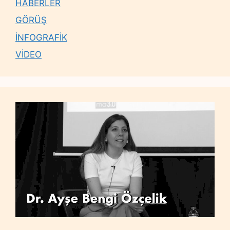
HABERLER
GÖRÜŞ
İNFOGRAFİK
VİDEO