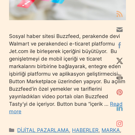
Sosyal haber sitesi Buzzfeed, perakende devi
Walmart ve perakendeci e-ticaret platformu
Jet.com ile birleşerek içeriğini büyütüyor. Bu
genişletmeyi de mobil içeriği ve ticaret
markalarını birbirine bağlayarak, entegre eden
işbirliği platformu ve aplikasyon geliştirmecisi
Button Marketplace üzerinden yapıyor. Bu açılım
Buzzfeed’in özel yemekler ve tariflerini
yayınladıkları video portalı olan Buzzfeed
Tasty’yi de içeriyor. Button buna “içerik …
Read
more
Categories
DİJİTAL PAZARLAMA
,
HABERLER
,
MARKA
,