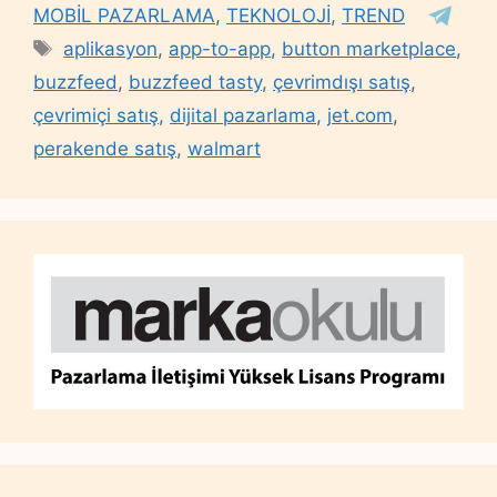
MOBİL PAZARLAMA
,
TEKNOLOJİ
,
TREND
Tags
aplikasyon
,
app-to-app
,
button marketplace
,
buzzfeed
,
buzzfeed tasty
,
çevrimdışı satış
,
çevrimiçi satış
,
dijital pazarlama
,
jet.com
,
perakende satış
,
walmart