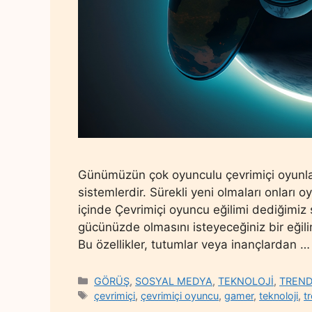
Günümüzün çok oyunculu çevrimiçi oyunlar
sistemlerdir. Sürekli yeni olmaları onları o
içinde Çevrimiçi oyuncu eğilimi dediğimiz şe
gücünüzde olmasını isteyeceğiniz bir eğilim
Bu özellikler, tutumlar veya inançlardan 
Categories
GÖRÜŞ
,
SOSYAL MEDYA
,
TEKNOLOJİ
,
TREN
Tags
çevrimiçi
,
çevrimiçi oyuncu
,
gamer
,
teknoloji
,
t