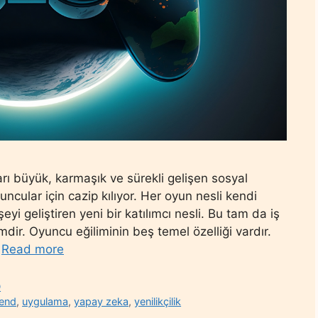
ı büyük, karmaşık ve sürekli gelişen sosyal
yuncular için cazip kılıyor. Her oyun nesli kendi
yi geliştiren yeni bir katılımcı nesli. Bu tam da iş
dir. Oyuncu eğiliminin beş temel özelliği vardır.
…
Read more
D
rend
,
uygulama
,
yapay zeka
,
yenilikçilik