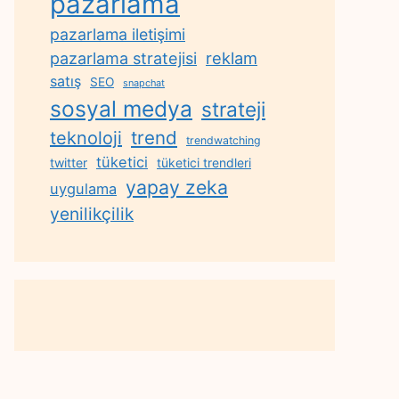
pazarlama
pazarlama iletişimi
reklam
pazarlama stratejisi
satış
SEO
snapchat
sosyal medya
strateji
trend
teknoloji
trendwatching
tüketici
twitter
tüketici trendleri
yapay zeka
uygulama
yenilikçilik