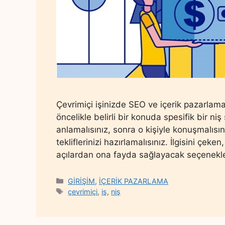
Çevrimiçi işinizde SEO ve içerik pazarlamas
öncelikle belirli bir konuda spesifik bir n
anlamalısınız, sonra o kişiyle konuşmalısın
tekliflerinizi hazırlamalısınız. İlgisini ç
açılardan ona fayda sağlayacak seçenekler
Categories
GİRİŞİM
,
İÇERİK PAZARLAMA
Tags
çevrimiçi
,
iş
,
niş