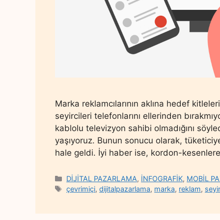
Marka reklamcılarının aklına hedef kitleleri
seyircileri telefonlarını ellerinden bırakmı
kablolu televizyon sahibi olmadığını söyle
yaşıyoruz. Bunun sonucu olarak, tüketici
hale geldi. İyi haber ise, kordon-kesenler
Categories
DİJİTAL PAZARLAMA
,
İNFOGRAFİK
,
MOBİL P
Tags
çevrimiçi
,
dijitalpazarlama
,
marka
,
reklam
,
seyir