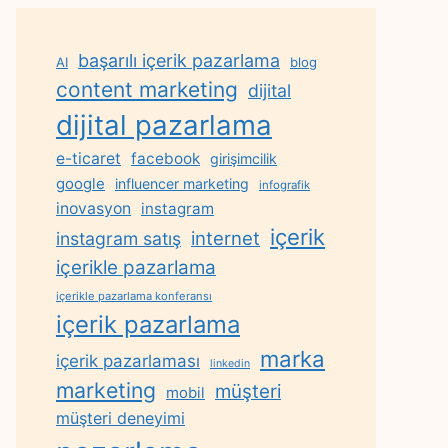
başarılı içerik pazarlama
AI
blog
content marketing
dijital
dijital pazarlama
e-ticaret
facebook
girişimcilik
google
influencer marketing
infografik
inovasyon
instagram
içerik
internet
instagram satış
içerikle pazarlama
içerikle pazarlama konferansı
içerik pazarlama
marka
içerik pazarlaması
linkedin
marketing
müşteri
mobil
müşteri deneyimi