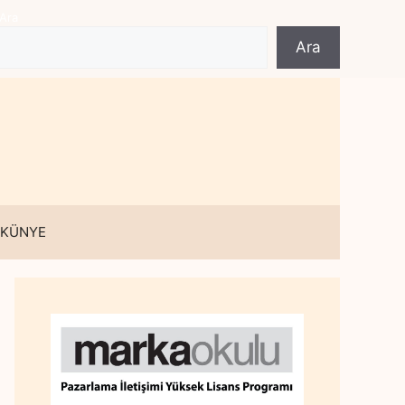
Ara
Ara
 KÜNYE