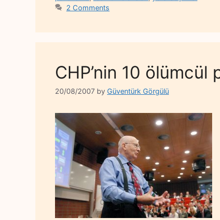
2 Comments
CHP’nin 10 ölümcül 
20/08/2007
by
Güventürk Görgülü