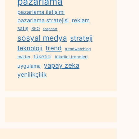
pazarlama
pazarlama iletişimi
reklam
pazarlama stratejisi
satış
SEO
snapchat
sosyal medya
strateji
trend
teknoloji
trendwatching
tüketici
twitter
tüketici trendleri
yapay zeka
uygulama
yenilikçilik