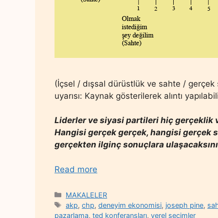
(İçsel / dışsal dürüstlük ve sahte / gerçe
uyarısı: Kaynak gösterilerek alıntı yapılabili
Liderler ve siyasi partileri hiç gerçekli
Hangisi gerçek gerçek, hangisi gerçek 
gerçekten ilginç sonuçlara ulaşacaksın
Read more
Categories
MAKALELER
Tags
akp
,
chp
,
deneyim ekonomisi
,
joseph pine
,
sah
pazarlama
,
ted konferansları
,
yerel seçimler