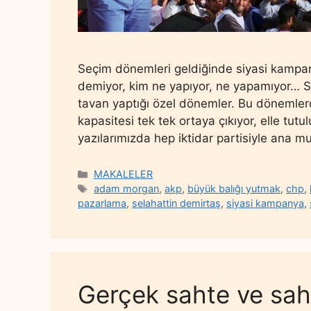
Seçim dönemleri geldiğinde siyasi kampan
demiyor, kim ne yapıyor, ne yapamıyor… So
tavan yaptığı özel dönemler. Bu dönemlerde 
kapasitesi tek tek ortaya çıkıyor, elle tutu
yazılarımızda hep iktidar partisiyle ana m
Categories
MAKALELER
Tags
adam morgan
,
akp
,
büyük balığı yutmak
,
chp
,
pazarlama
,
selahattin demirtaş
,
siyasi kampanya
,
Gerçek sahte ve sah