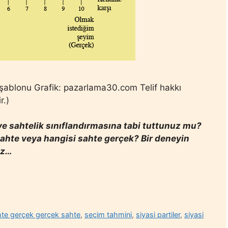
k şablonu Grafik: pazarlama30.com Telif hakkı
r.)
k ve sahtelik sınıflandırmasına tabi tuttunuz mu?
sahte veya hangisi sahte gerçek? Bir deneyin
ız…
te gerçek gerçek sahte
,
seçim tahmini
,
siyasi partiler
,
siyasi