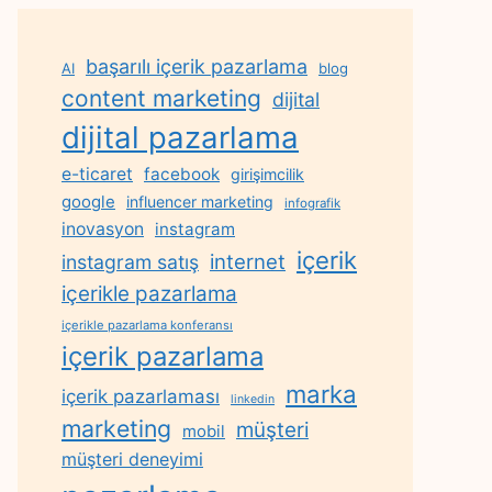
başarılı içerik pazarlama
AI
blog
content marketing
dijital
dijital pazarlama
e-ticaret
facebook
girişimcilik
google
influencer marketing
infografik
inovasyon
instagram
içerik
internet
instagram satış
içerikle pazarlama
içerikle pazarlama konferansı
içerik pazarlama
marka
içerik pazarlaması
linkedin
marketing
müşteri
mobil
müşteri deneyimi