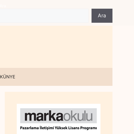
Ara
Ara
 KÜNYE