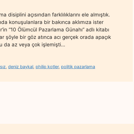
isiplini açısından farklılıklarını ele almıştık.
da konuşulanlara bir bakınca aklımıza ister
r’in “10 Ölümcül Pazarlama Günahı” adlı kitabı
rar şöyle bir göz atınca acı gerçek orada apaçık
 da az veya çok işlemişti…
sız
,
deniz baykal
,
philip kotler
,
politik pazarlama