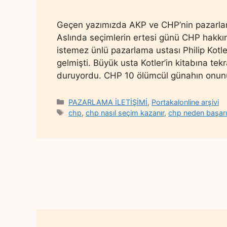
Geçen yazımızda AKP ve CHP’nin pazarlama d
Aslında seçimlerin ertesi günü CHP hakkın
istemez ünlü pazarlama ustası Philip Kotle
gelmişti. Büyük usta Kotler’in kitabına tek
duruyordu. CHP 10 ölümcül günahın onunu
Categories
PAZARLAMA İLETİŞİMİ
,
Portakalonline arşivi
Tags
chp
,
chp nasıl seçim kazanır
,
chp neden başarı