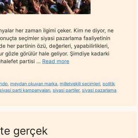
yalar her zaman ilgimi çeker. Kim ne diyor, ne
nuçta seçimler siyasi pazarlama faaliyetinin
her partinin özü, değerleri, yapabilirlikleri,
lur gözle görülür hale geliyor. Şimdiye kadarki
uhalefet partisi …
Read more
hdp
,
meydan okuyan marka
,
milletvekili seçimleri
,
politik
siyasi parti kampanyaları
,
siyasi partiler
,
siyasi pazarlama
te gerçek