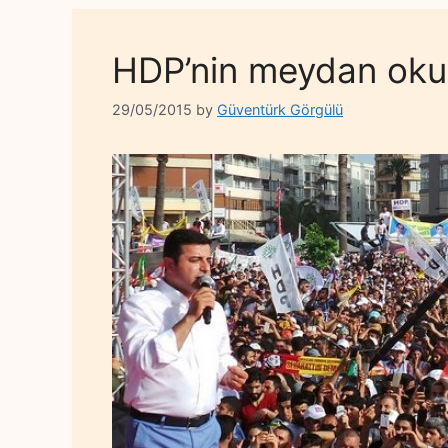
HDP’nin meydan okuy
29/05/2015
by
Güventürk Görgülü