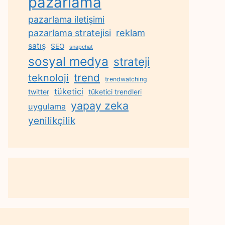
pazarlama
pazarlama iletişimi
reklam
pazarlama stratejisi
satış
SEO
snapchat
sosyal medya
strateji
trend
teknoloji
trendwatching
tüketici
twitter
tüketici trendleri
yapay zeka
uygulama
yenilikçilik