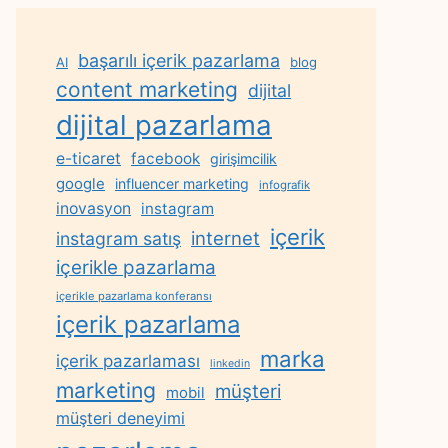
başarılı içerik pazarlama
AI
blog
content marketing
dijital
dijital pazarlama
e-ticaret
facebook
girişimcilik
google
influencer marketing
infografik
inovasyon
instagram
içerik
internet
instagram satış
içerikle pazarlama
içerikle pazarlama konferansı
içerik pazarlama
marka
içerik pazarlaması
linkedin
marketing
müşteri
mobil
müşteri deneyimi