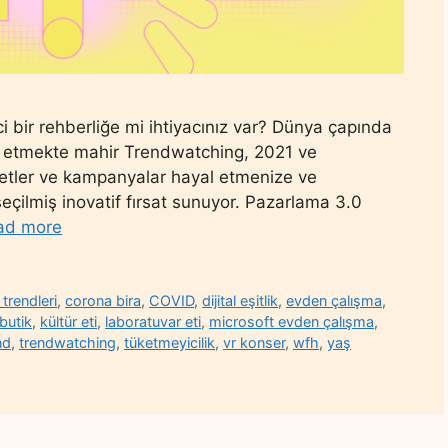
ici bir rehberliğe mi ihtiyacınız var? Dünya çapında
fark etmekte mahir Trendwatching, 2021 ve
zmetler ve kampanyalar hayal etmenize ve
eçilmiş inovatif fırsat sunuyor. Pazarlama 3.0
ad more
trendleri
,
corona bira
,
COVID
,
dijital eşitlik
,
evden çalışma
,
butik
,
kültür eti
,
laboratuvar eti
,
microsoft evden çalışma
,
nd
,
trendwatching
,
tüketmeyicilik
,
vr konser
,
wfh
,
yaş