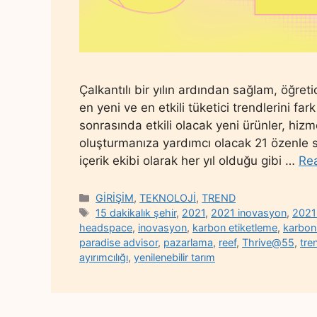
Çalkantılı bir yılın ardından sağlam, öğret
en yeni ve en etkili tüketici trendlerini 
sonrasında etkili olacak yeni ürünler, hi
oluşturmanıza yardımcı olacak 21 özenle s
içerik ekibi olarak her yıl olduğu gibi …
Re
Categories
GİRİŞİM
,
TEKNOLOJİ
,
TREND
Tags
15 dakikalık şehir
,
2021
,
2021 inovasyon
,
2021 
headspace
,
inovasyon
,
karbon etiketleme
,
karbon
paradise advisor
,
pazarlama
,
reef
,
Thrive@55
,
tre
ayırımcılığı
,
yenilenebilir tarım