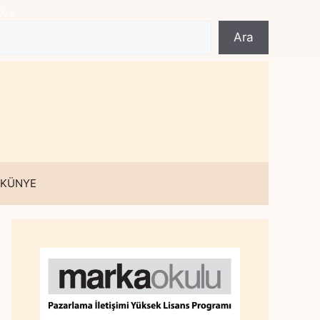
Ara
Ara
 KÜNYE