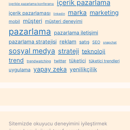
içerik pazarlama
içerikle pazarlama konferansı
marka
marketing
içerik pazarlaması
linkedin
müşteri
müşteri deneyimi
mobil
pazarlama
pazarlama iletişimi
reklam
pazarlama stratejisi
satış
SEO
snapchat
sosyal medya
strateji
teknoloji
trend
tüketici
twitter
tüketici trendleri
trendwatching
yapay zeka
yenilikçilik
uygulama
Sitemizde okuyucu deneyimini iyileştirmek