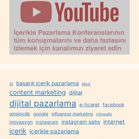
başarılı içerik pazarlama
AI
blog
content marketing
dijital
dijital pazarlama
e-ticaret
facebook
google
girişimcilik
influencer marketing
infografik
internet
instagram satış
inovasyon
instagram
içerik
içerikle pazarlama