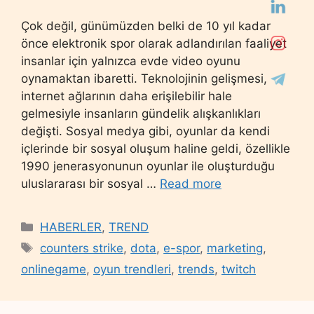
Çok değil, günümüzden belki de 10 yıl kadar
önce elektronik spor olarak adlandırılan faaliyet
insanlar için yalnızca evde video oyunu
oynamaktan ibaretti. Teknolojinin gelişmesi,
internet ağlarının daha erişilebilir hale
gelmesiyle insanların gündelik alışkanlıkları
değişti. Sosyal medya gibi, oyunlar da kendi
içlerinde bir sosyal oluşum haline geldi, özellikle
1990 jenerasyonunun oyunlar ile oluşturduğu
uluslararası bir sosyal …
Read more
Categories
HABERLER
,
TREND
Tags
counters strike
,
dota
,
e-spor
,
marketing
,
onlinegame
,
oyun trendleri
,
trends
,
twitch